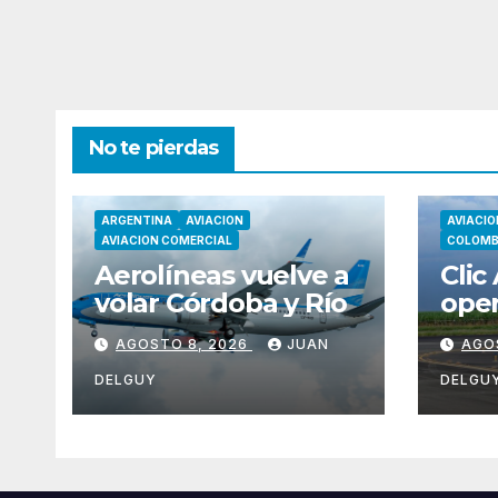
No te pierdas
ARGENTINA
AVIACION
AVIACIO
AVIACION COMERCIAL
COLOMB
Aerolíneas vuelve a
Clic
volar Córdoba y Río
oper
tem
AGOSTO 8, 2026
JUAN
AGO
nuev
Cart
DELGUY
DELGU