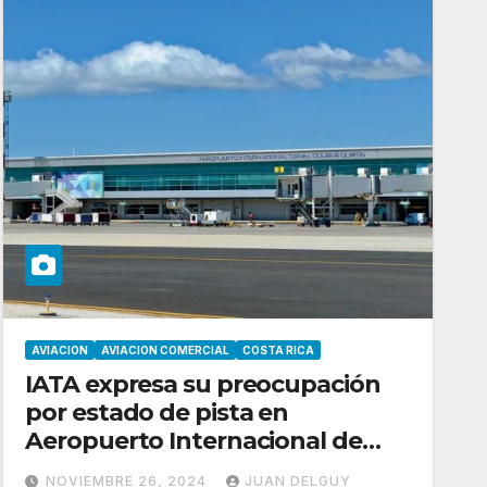
AVIACION
AVIACION COMERCIAL
COSTA RICA
IATA expresa su preocupación
por estado de pista en
Aeropuerto Internacional de
Liberia Guanacaste
NOVIEMBRE 26, 2024
JUAN DELGUY