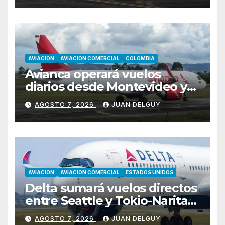
AVIACION
AVIACION COMERCIAL
COLOMBIA
Avianca operará vuelos
diarios desde Montevideo y
Asunción hacia Bogotá
AGOSTO 7, 2026
JUAN DELGUY
AVIACION
AVIACION COMERCIAL
ESTADOS UNIDOS
Delta sumará vuelos directos
entre Seattle y Tokio-Narita
desde marzo de 2027
AGOSTO 7, 2026
JUAN DELGUY