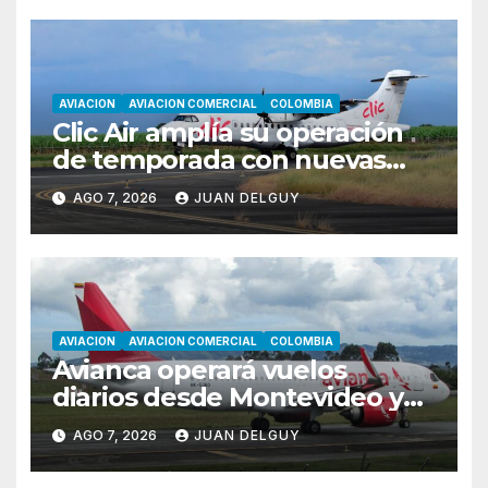
AVIACION
AVIACION COMERCIAL
COLOMBIA
Clic Air amplía su operación
de temporada con nuevas
rutas hacia Cartagena y Tolú
AGO 7, 2026
JUAN DELGUY
AVIACION
AVIACION COMERCIAL
COLOMBIA
Avianca operará vuelos
diarios desde Montevideo y
Asunción hacia Bogotá
AGO 7, 2026
JUAN DELGUY