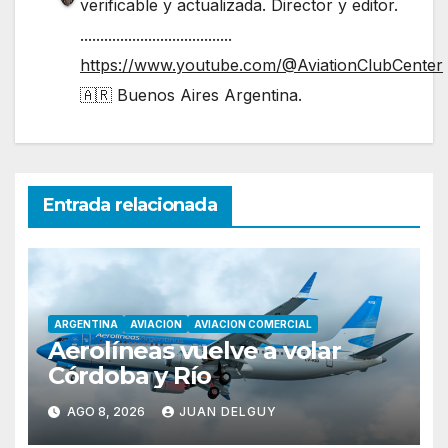
verificable y actualizada. Director y editor.
......................................
https://www.youtube.com/@AviationClubCenter
🇦🇷 Buenos Aires Argentina.
Entrada relacionada
ARGENTINA
AVIACION
AVIACION COMERCIAL
Aerolíneas vuelve a volar
Córdoba y Río
AGO 8, 2026
JUAN DELGUY