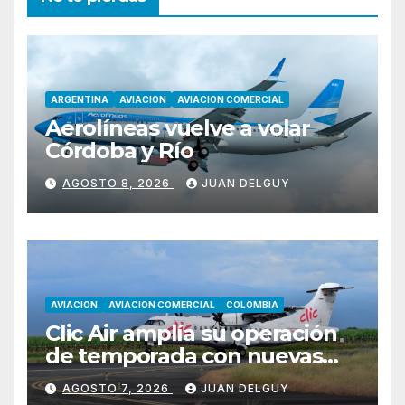
ARGENTINA
AVIACION
AVIACION COMERCIAL
Aerolíneas vuelve a volar
Córdoba y Río
AGOSTO 8, 2026
JUAN DELGUY
AVIACION
AVIACION COMERCIAL
COLOMBIA
Clic Air amplía su operación
de temporada con nuevas
rutas hacia Cartagena y Tolú
AGOSTO 7, 2026
JUAN DELGUY