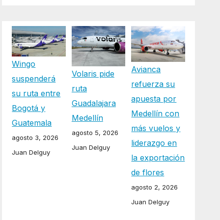
Wingo
Avianca
Volaris pide
suspenderá
refuerza su
ruta
su ruta entre
apuesta por
Guadalajara
Bogotá y
Medellín con
Medellín
Guatemala
más vuelos y
agosto 5, 2026
agosto 3, 2026
liderazgo en
Juan Delguy
Juan Delguy
la exportación
de flores
agosto 2, 2026
Juan Delguy