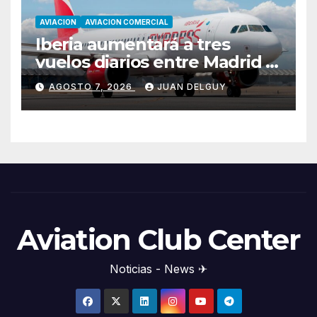
AVIACION
AVIACION COMERCIAL
Iberia aumentará a tres
vuelos diarios entre Madrid y
Menorca durante el invierno
AGOSTO 7, 2026
JUAN DELGUY
Aviation Club Center
Noticias - News ✈