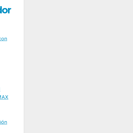
dor
 con
l
 MAX
ción