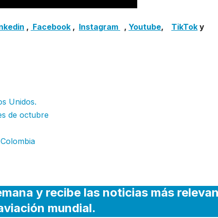
inkedin
,
Facebook
,
Insta
gram
,
Youtube
,
TikTok
y
os Unidos.
es de octubre
n Colombia
emana y recibe las noticias más releva
 aviación mundial.