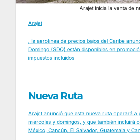
Arajet inicia la venta de
Arajet
, la aerolínea de precios bajos del Caribe anun
Domingo (SDQ) están disponibles en promoción 
impuestos incluidos
.Arajet inicia la venta de 
Nuea de nueva ruta internacional en America 
Nueva Ruta
Arajet anunció que esta nueva ruta operará a p
miércoles y domingos, y que también incluirá 
México, Cancún, El Salvador, Guatemala y Ca