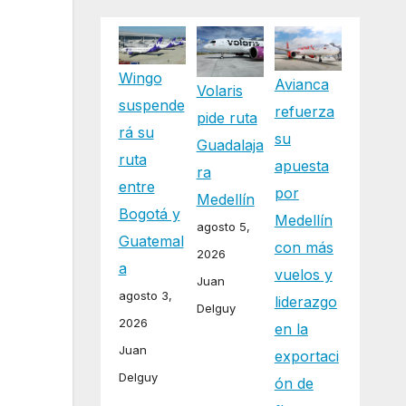
Wingo
Avianca
Volaris
suspende
refuerza
pide ruta
rá su
su
Guadalaja
ruta
apuesta
ra
entre
por
Medellín
Bogotá y
Medellín
agosto 5,
Guatemal
con más
2026
a
vuelos y
Juan
agosto 3,
liderazgo
Delguy
2026
en la
Juan
exportaci
Delguy
ón de