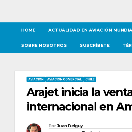
HOME
ACTUALIDAD EN AVIACIÓN MUNDI
SOBRE NOSOTROS
SUSCRÍBETE
TÉR
AVIACION
AVIACION COMERCIAL
CHILE
Arajet inicia la ven
internacional en Am
Por
Juan Delguy