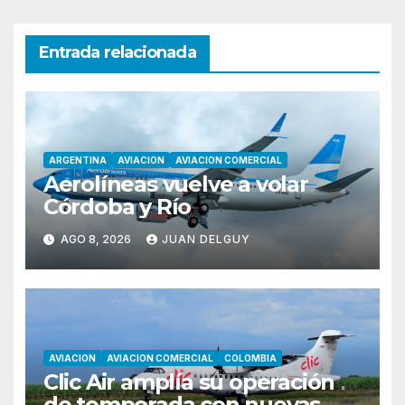
Entrada relacionada
ARGENTINA
AVIACION
AVIACION COMERCIAL
Aerolíneas vuelve a volar
Córdoba y Río
AGO 8, 2026
JUAN DELGUY
AVIACION
AVIACION COMERCIAL
COLOMBIA
Clic Air amplía su operación
de temporada con nuevas