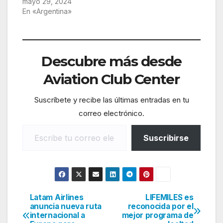
mayo 29, 2024
En «Argentina»
Descubre más desde
Aviation Club Center
Suscríbete y recibe las últimas entradas en tu
correo electrónico.
Escribe tu correo electrónico…
Suscribirse
Latam Airlines
LIFEMILES es
Navegación
anuncia nueva ruta
reconocida por el
internacional a
mejor programa de