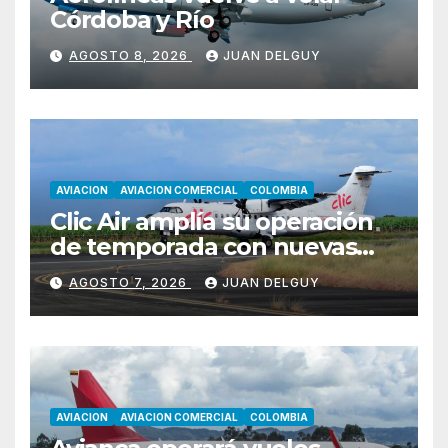
Córdoba y Río
AGOSTO 8, 2026
JUAN DELGUY
AVIACION
AVIACION COMERCIAL
COLOMBIA
Clic Air amplía su operación
de temporada con nuevas
rutas hacia Cartagena y Tolú
AGOSTO 7, 2026
JUAN DELGUY
AVIACION
AVIACION COMERCIAL
COLOMBIA