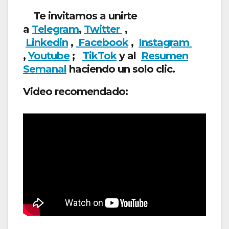
Te invitamos a unirte
a
Telegram
,
Twitter
,
Linkedin
,
Facebook
,
Insta
gram
,
Youtube
;
TikTok
y al
Resumen
Semanal
haciendo un solo clic.
Video recomendado: