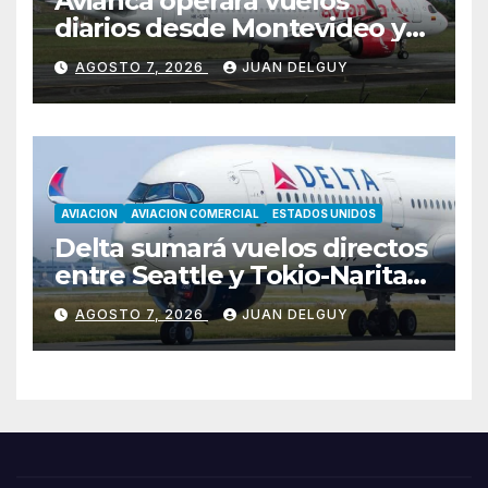
Avianca operará vuelos
diarios desde Montevideo y
Asunción hacia Bogotá
AGOSTO 7, 2026
JUAN DELGUY
AVIACION
AVIACION COMERCIAL
ESTADOS UNIDOS
Delta sumará vuelos directos
entre Seattle y Tokio-Narita
desde marzo de 2027
AGOSTO 7, 2026
JUAN DELGUY