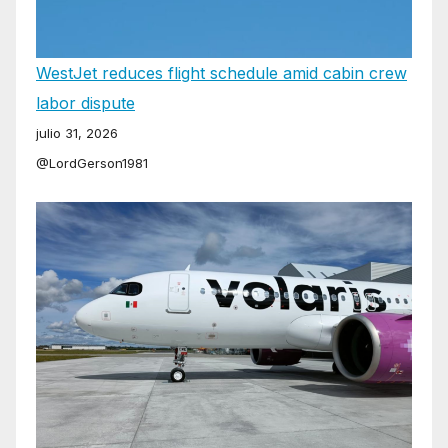
WestJet reduces flight schedule amid cabin crew
labor dispute
julio 31, 2026
@LordGerson1981