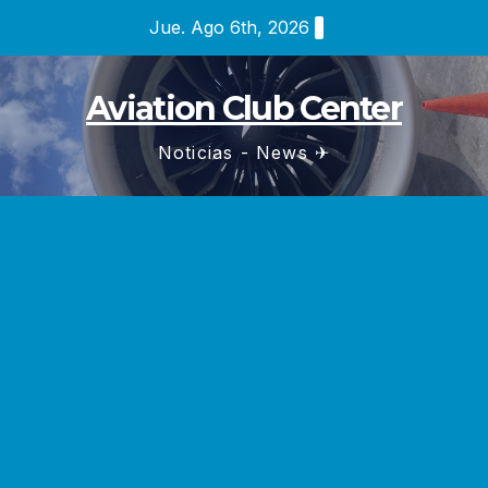
Saltar
Jue. Ago 6th, 2026
al
contenido
Aviation Club Center
Noticias - News ✈