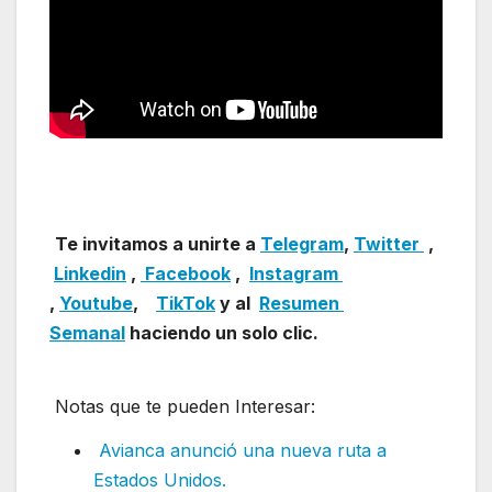
Te invitamos a unirte a
Telegram
,
Twitter
,
Linkedin
,
Facebook
,
Insta
gram
,
Youtube
,
TikTok
y al
Resumen
Semanal
haciendo un solo clic.
Notas que te pueden Interesar:
Avianca anunció una nueva ruta a
Estados Unidos.