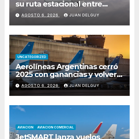
su ruta estacional entre
Miami y Montevideo con
AGOSTO 6, 2026
JUAN DELGUY
vuelos diarios
UNCATEGORIZED
Aerolíneas Argentinas cerró
2025 con ganancias y volverá
a pagar impuesto a las
AGOSTO 6, 2026
JUAN DELGUY
ganancias
AVIACION
AVIACION COMERCIAL
JetSMART lanza vuelos