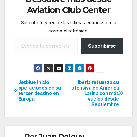
Aviation Club Center
Suscríbete y recibe las últimas entradas en tu
correo electrónico.
Escribe tu correo electrónico…
Suscribirse
Jetblue inició
Iberia refuerza su
Navegación
operaciones en su
ofensiva en América
tercer destino en
Latina con más
de
Europa
vuelos desde
Septiembre
entradas
Por
Juan Delguy