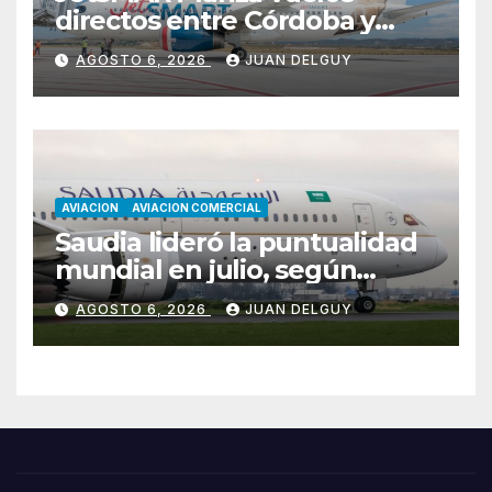
directos entre Córdoba y
Florianópolis
AGOSTO 6, 2026
JUAN DELGUY
AVIACION
AVIACION COMERCIAL
Saudia lideró la puntualidad
mundial en julio, según
Cirium
AGOSTO 6, 2026
JUAN DELGUY