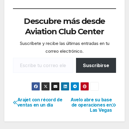
Descubre más desde
Aviation Club Center
Suscríbete y recibe las últimas entradas en tu
correo electrónico.
Escribe tu correo electrónico…
Suscribirse
Arajet con récord de
Avelo abre su base
Navegación
ventas en un día
de operaciones en
Las Vegas
de
entradas