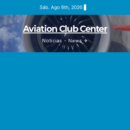
Saltar
Sáb. Ago 8th, 2026
al
contenido
Aviation Club Center
Noticias - News ✈