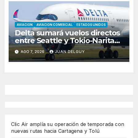
AVIACION
AVIACION COMERCIAL
ESTADOS UNIDOS
Delta sumará vuelos directos
entre Seattle y Tokio-Narita
desde marzo de 2027
AGO 7, 2026
JUAN DELGUY
Clic Air amplía su operación de temporada con
nuevas rutas hacia Cartagena y Tolú