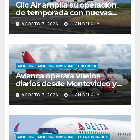
Clic Air amplía su operación
de temporada con nuevas
rutas hacia Cartagena y Tolú
AGOSTO 7, 2026
JUAN DELGUY
AVIACION
AVIACION COMERCIAL
COLOMBIA
Avianca operará vuelos
diarios desde Montevideo y
Asunción hacia Bogotá
AGOSTO 7, 2026
JUAN DELGUY
AVIACION
AVIACION COMERCIAL
ESTADOS UNIDOS