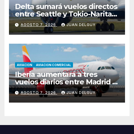
Delta sumará vuelos directos
entre Seattle y Tokio-Narita
desde marzo de 2027
AGOSTO 7, 2026
JUAN DELGUY
AVIACION
AVIACION COMERCIAL
Iberia aumentará a tres
vuelos diarios entre Madrid y
Menorca durante el invierno
AGOSTO 7, 2026
JUAN DELGUY