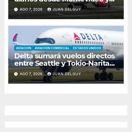
Asunción hacia Bogotá
AGO 7, 2026
JUAN DELGUY
AVIACION
AVIACION COMERCIAL
ESTADOS UNIDOS
Delta sumará vuelos directos
entre Seattle y Tokio-Narita
desde marzo de 2027
AGO 7, 2026
JUAN DELGUY