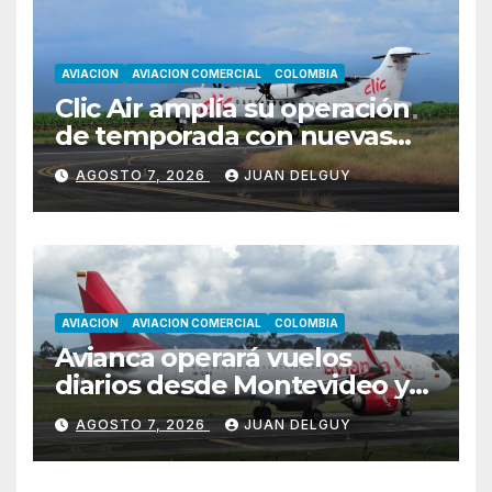
AVIACION
AVIACION COMERCIAL
COLOMBIA
Clic Air amplía su operación
de temporada con nuevas
rutas hacia Cartagena y Tolú
AGOSTO 7, 2026
JUAN DELGUY
AVIACION
AVIACION COMERCIAL
COLOMBIA
Avianca operará vuelos
diarios desde Montevideo y
Asunción hacia Bogotá
AGOSTO 7, 2026
JUAN DELGUY