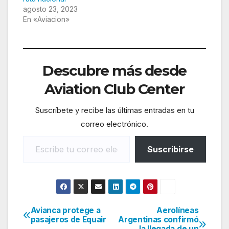
agosto 23, 2023
En «Aviacion»
Descubre más desde
Aviation Club Center
Suscríbete y recibe las últimas entradas en tu
correo electrónico.
Escribe tu correo electrónico…
Suscribirse
Avianca protege a
Aerolíneas
Navegación
pasajeros de Equair
Argentinas confirmó
la llegada de un