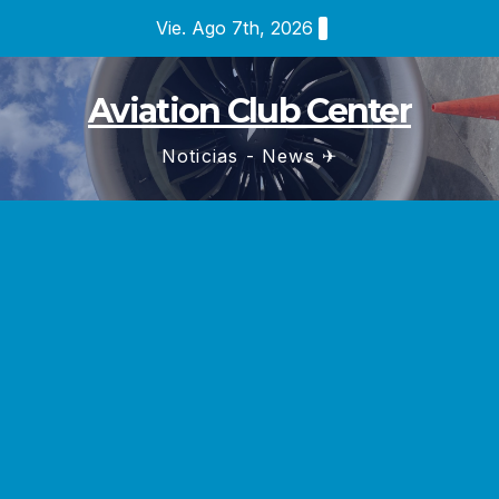
Saltar
Vie. Ago 7th, 2026
al
contenido
Aviation Club Center
Noticias - News ✈