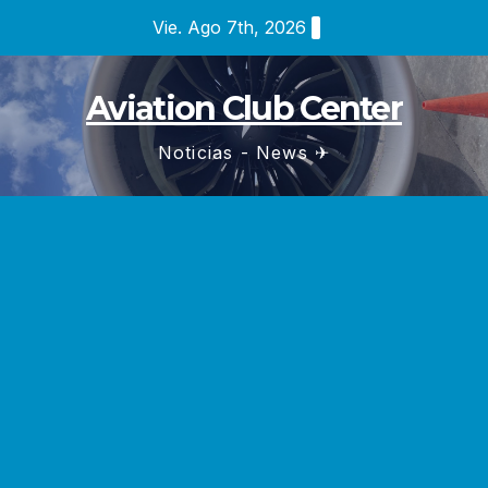
Saltar
Vie. Ago 7th, 2026
al
contenido
Aviation Club Center
Noticias - News ✈