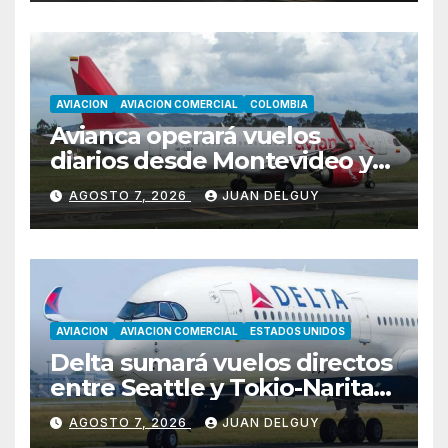
AVIACION
AVIACION COMERCIAL
COLOMBIA
Avianca operará vuelos
diarios desde Montevideo y
Asunción hacia Bogotá
AGOSTO 7, 2026
JUAN DELGUY
AVIACION
AVIACION COMERCIAL
ESTADOS UNIDOS
Delta sumará vuelos directos
entre Seattle y Tokio-Narita
desde marzo de 2027
AGOSTO 7, 2026
JUAN DELGUY