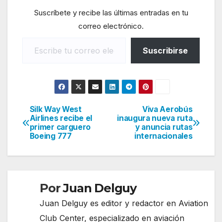
Suscríbete y recibe las últimas entradas en tu
correo electrónico.
Escribe tu correo electrónico…
Suscribirse
Silk Way West
Viva Aerobús
Navegación
Airlines recibe el
inaugura nueva ruta
primer carguero
y anuncia rutas
de
Boeing 777
internacionales
entradas
Por
Juan Delguy
Juan Delguy es editor y redactor en Aviation
Club Center, especializado en aviación