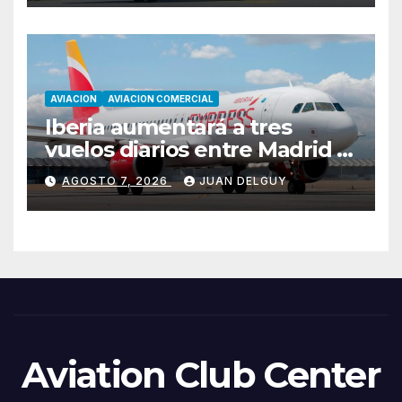
AVIACION
AVIACION COMERCIAL
Iberia aumentará a tres
vuelos diarios entre Madrid y
Menorca durante el invierno
AGOSTO 7, 2026
JUAN DELGUY
Aviation Club Center