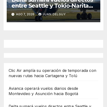
entre Seattle y Tokio-Narita
desde marzo de 2027
AGO 7, 2026
JUAN DELGUY
Clic Air amplía su operación de temporada con
nuevas rutas hacia Cartagena y Tolú
Avianca operará vuelos diarios desde
Montevideo y Asunción hacia Bogotá
Delta sumará vuelos directos entre Seattle y