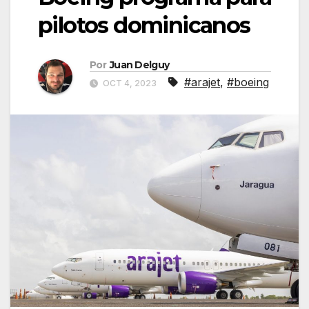
pilotos dominicanos
Por
Juan Delguy
#arajet
,
#boeing
OCT 4, 2023