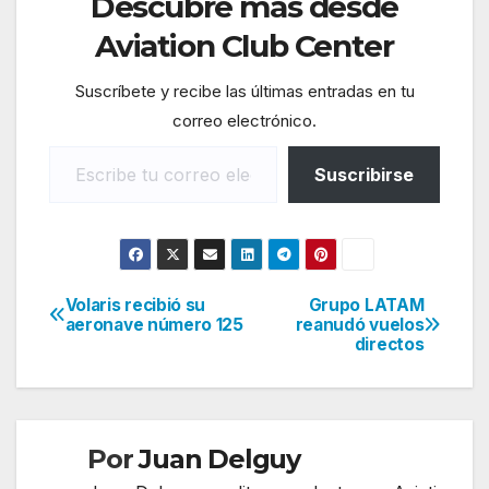
Descubre más desde
Aviation Club Center
Suscríbete y recibe las últimas entradas en tu
correo electrónico.
Escribe tu correo electrónico…
Suscribirse
Volaris recibió su
Grupo LATAM
Navegación
aeronave número 125
reanudó vuelos
directos
de
entradas
Por
Juan Delguy