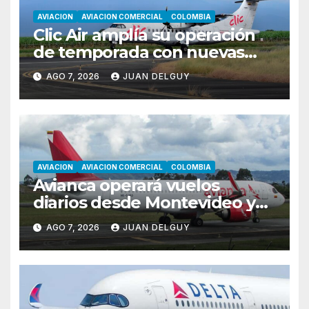
AVIACION
AVIACION COMERCIAL
COLOMBIA
Clic Air amplía su operación
de temporada con nuevas
rutas hacia Cartagena y Tolú
AGO 7, 2026
JUAN DELGUY
AVIACION
AVIACION COMERCIAL
COLOMBIA
Avianca operará vuelos
diarios desde Montevideo y
Asunción hacia Bogotá
AGO 7, 2026
JUAN DELGUY