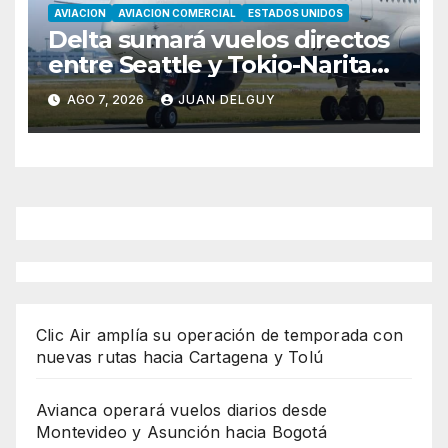
AVIACION
AVIACION COMERCIAL
ESTADOS UNIDOS
Delta sumará vuelos directos
entre Seattle y Tokio-Narita
desde marzo de 2027
AGO 7, 2026
JUAN DELGUY
Clic Air amplía su operación de temporada con
nuevas rutas hacia Cartagena y Tolú
Avianca operará vuelos diarios desde
Montevideo y Asunción hacia Bogotá