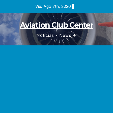
Saltar
Vie. Ago 7th, 2026
al
contenido
Aviation Club Center
Noticias - News ✈