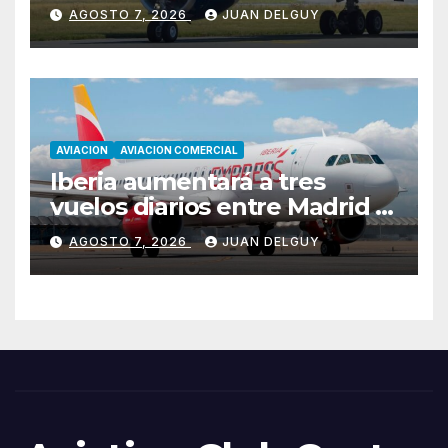
desde marzo de 2027
AGOSTO 7, 2026
JUAN DELGUY
AVIACION
AVIACION COMERCIAL
Iberia aumentará a tres
vuelos diarios entre Madrid y
Menorca durante el invierno
AGOSTO 7, 2026
JUAN DELGUY