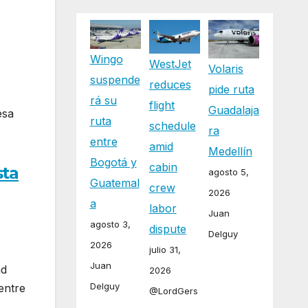
Wingo
WestJet
Volaris
suspende
reduces
pide ruta
rá su
flight
Guadalaja
esa
ruta
schedule
ra
entre
amid
Medellín
Bogotá y
cabin
sta
agosto 5,
Guatemal
crew
2026
a
labor
Juan
agosto 3,
dispute
Delguy
2026
julio 31,
Juan
ad
2026
Delguy
entre
@LordGers