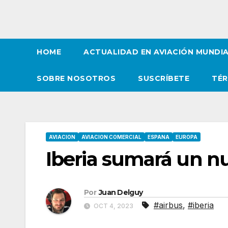
HOME
ACTUALIDAD EN AVIACIÓN MUNDI
SOBRE NOSOTROS
SUSCRÍBETE
TÉR
AVIACION
AVIACION COMERCIAL
ESPANA
EUROPA
Iberia sumará un nu
Por
Juan Delguy
#airbus
,
#iberia
OCT 4, 2023