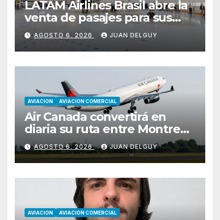
LATAM Airlines Brasil abre la
venta de pasajes para sus
nuevos Embraer E195-E2 y
AGOSTO 6, 2026
JUAN DELGUY
anuncia la expansión de su
red
AVIACION
AVIACION COMERCIAL
Air Canada convertirá en
diaria su ruta entre Montreal
y Ciudad de Guatemala
AGOSTO 6, 2026
JUAN DELGUY
desde octubre
AVIACION
AVIACION COMERCIAL