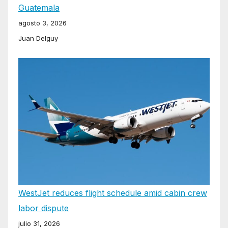
Guatemala
agosto 3, 2026
Juan Delguy
WestJet reduces flight schedule amid cabin crew
labor dispute
julio 31, 2026