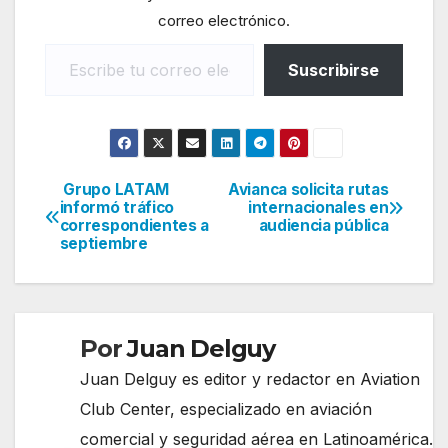
correo electrónico.
Escribe tu correo electrónico…
Suscribirse
Grupo LATAM
Avianca solicita rutas
Navegación
informó tráfico
internacionales en
correspondientes a
audiencia pública
de
septiembre
entradas
Por
Juan Delguy
Juan Delguy es editor y redactor en Aviation
Club Center, especializado en aviación
comercial y seguridad aérea en Latinoamérica.