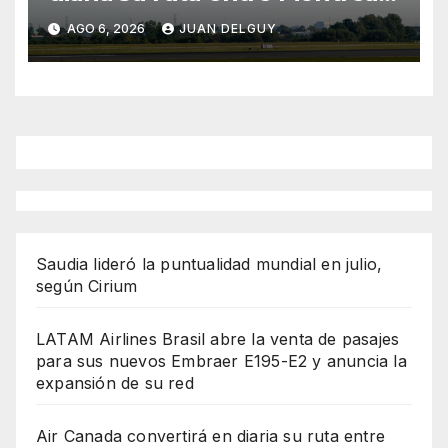
y Ciudad de Guatemala
AGO 6, 2026
JUAN DELGUY
desde octubre
Saudia lideró la puntualidad mundial en julio,
según Cirium
LATAM Airlines Brasil abre la venta de pasajes
para sus nuevos Embraer E195-E2 y anuncia la
expansión de su red
Air Canada convertirá en diaria su ruta entre