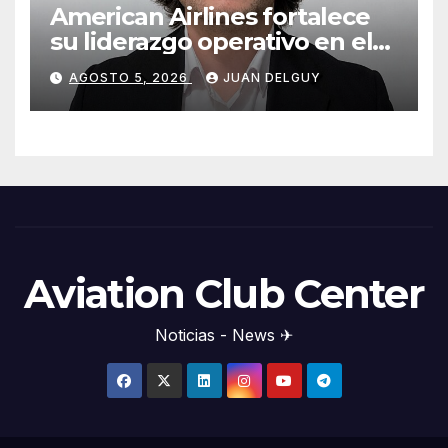
American Airlines fortalece
su liderazgo operativo en el
Cono Sur con Luiz Laham
AGOSTO 5, 2026
JUAN DELGUY
Aviation Club Center
Noticias - News ✈