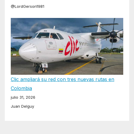
@LordGerson1981
Clic ampliará su red con tres nuevas rutas en
Colombia
julio 31, 2026
Juan Delguy