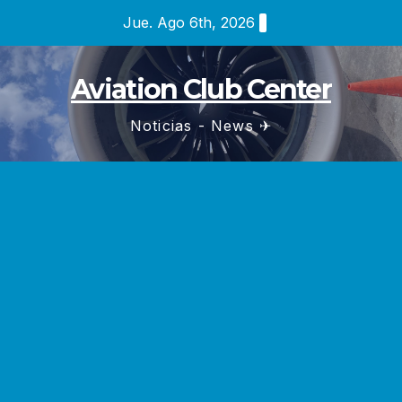
Saltar
Jue. Ago 6th, 2026
al
contenido
Aviation Club Center
Noticias - News ✈