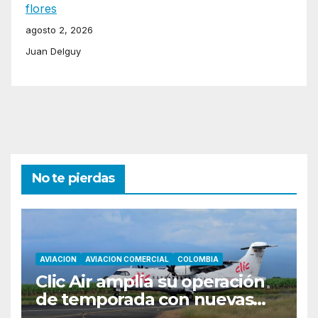
flores
agosto 2, 2026
Juan Delguy
No te pierdas
AVIACION
AVIACION COMERCIAL
COLOMBIA
Clic Air amplía su operación
de temporada con nuevas
rutas hacia Cartagena y Tolú