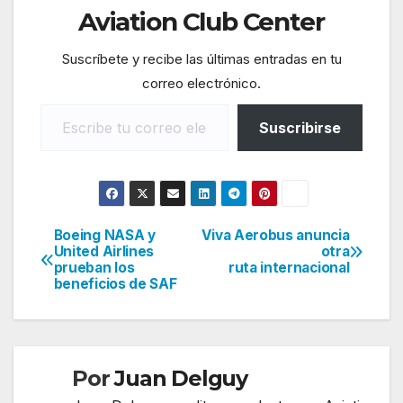
Aviation Club Center
Suscríbete y recibe las últimas entradas en tu
correo electrónico.
Escribe tu correo electrónico…
Suscribirse
Boeing NASA y
Viva Aerobus anuncia
Navegación
United Airlines
otra
prueban los
ruta internacional
de
beneficios de SAF
entradas
Por
Juan Delguy