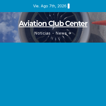
Saltar
Vie. Ago 7th, 2026
al
contenido
Aviation Club Center
Noticias - News ✈