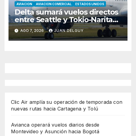
AVIACION
AVIACION COMERCIAL
ESTADOS UNIDOS
Delta sumará vuelos directos
entre Seattle y Tokio-Narita
desde marzo de 2027
AGO 7, 2026
JUAN DELGUY
Clic Air amplía su operación de temporada con
nuevas rutas hacia Cartagena y Tolú
Avianca operará vuelos diarios desde
Montevideo y Asunción hacia Bogotá