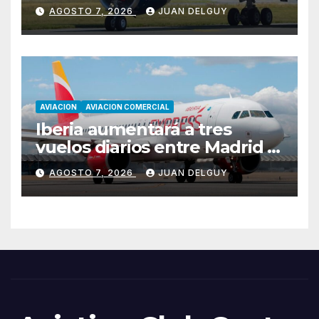
desde marzo de 2027
AGOSTO 7, 2026
JUAN DELGUY
AVIACION
AVIACION COMERCIAL
Iberia aumentará a tres
vuelos diarios entre Madrid y
Menorca durante el invierno
AGOSTO 7, 2026
JUAN DELGUY