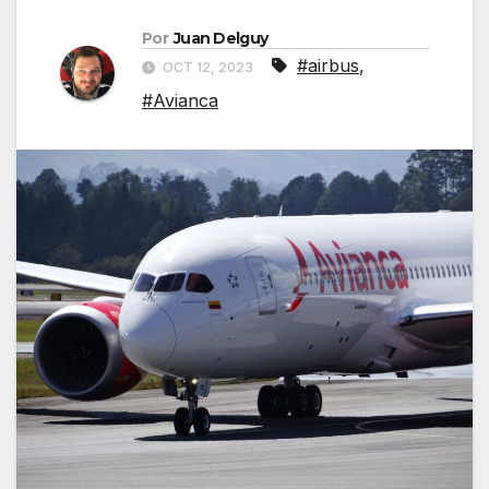
Por
Juan Delguy
#airbus
,
OCT 12, 2023
#Avianca