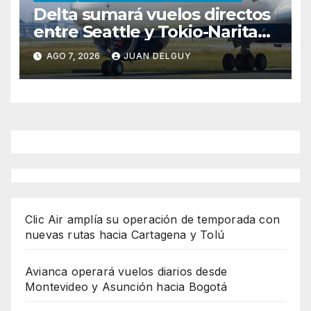
Delta sumará vuelos directos
entre Seattle y Tokio-Narita
desde marzo de 2027
AGO 7, 2026
JUAN DELGUY
Clic Air amplía su operación de temporada con
nuevas rutas hacia Cartagena y Tolú
Avianca operará vuelos diarios desde
Montevideo y Asunción hacia Bogotá