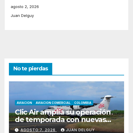
agosto 2, 2026
Juan Delguy
No te pierdas
AVIACION
AVIACION COMERCIAL
COLOMBIA
Clic Air amplía su operación
de temporada con nuevas
rutas hacia Cartagena y Tolú
AGOSTO 7, 2026
JUAN DELGUY