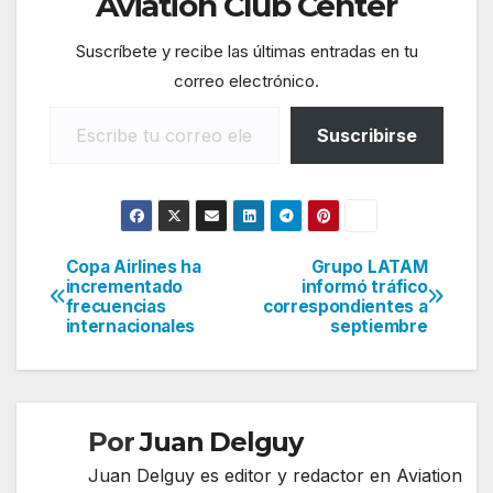
Aviation Club Center
Suscríbete y recibe las últimas entradas en tu
correo electrónico.
Escribe tu correo electrónico…
Suscribirse
Copa Airlines ha
Grupo LATAM
Navegación
incrementado
informó tráfico
frecuencias
correspondientes a
de
internacionales
septiembre
entradas
Por
Juan Delguy
Juan Delguy es editor y redactor en Aviation