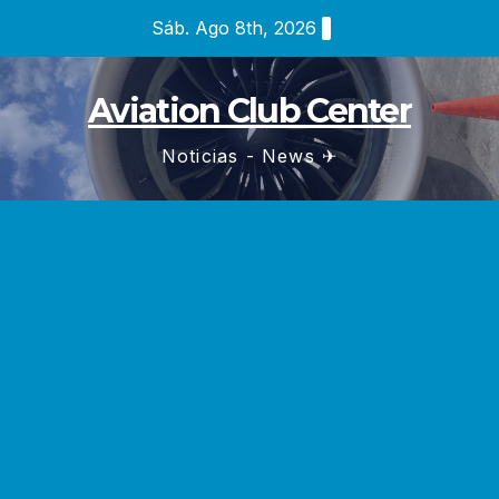
Saltar
Sáb. Ago 8th, 2026
al
contenido
Aviation Club Center
Noticias - News ✈