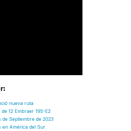
r:
ció nueva ruta
o de 12 Embraer 195-E2
s de Septiembre de 2023
s en América del Sur