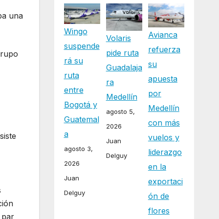
ba una
Wingo
Avianca
Volaris
suspende
refuerza
pide ruta
grupo
rá su
su
Guadalaja
ruta
apuesta
ra
entre
por
Medellín
Bogotá y
Medellín
agosto 5,
Guatemal
con más
2026
a
siste
vuelos y
Juan
agosto 3,
liderazgo
Delguy
2026
en la
Juan
exportaci
s
Delguy
ón de
ción
flores
 par