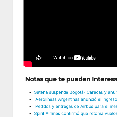
Notas que te pueden Interesa
Satena suspende Bogotá- Caracas y anun
Aerolíneas Argentinas anunció el ingres
Pedidos y entregas de Airbus para el me
Spirit Airlines confirmó que retoma vuelo