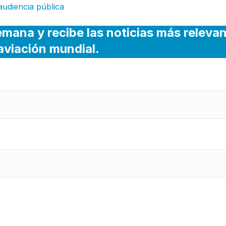
audiencia pública
emana y recibe las noticias más releva
 aviación mundial.