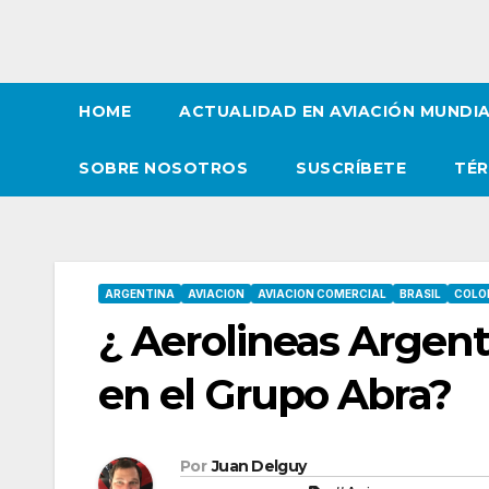
HOME
ACTUALIDAD EN AVIACIÓN MUNDI
SOBRE NOSOTROS
SUSCRÍBETE
TÉR
ARGENTINA
AVIACION
AVIACION COMERCIAL
BRASIL
COLO
¿ Aerolineas Argen
en el Grupo Abra?
Por
Juan Delguy