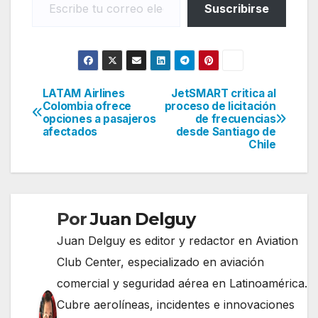
Suscribirse
LATAM Airlines
JetSMART critica al
Navegación
Colombia ofrece
proceso de licitación
opciones a pasajeros
de frecuencias
de
afectados
desde Santiago de
Chile
entradas
Por
Juan Delguy
Juan Delguy es editor y redactor en Aviation
Club Center, especializado en aviación
comercial y seguridad aérea en Latinoamérica.
Cubre aerolíneas, incidentes e innovaciones