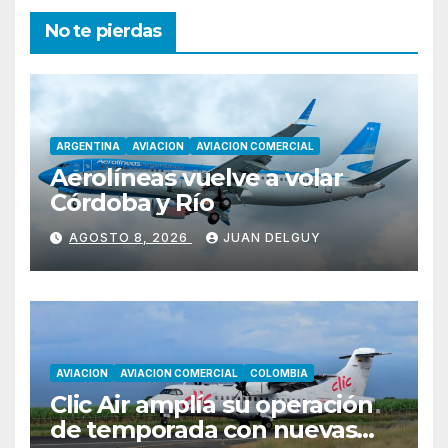
No te pierdas
ARGENTINA
AVIACION
AVIACION COMERCIAL
Aerolíneas vuelve a volar
Córdoba y Río
AGOSTO 8, 2026
JUAN DELGUY
AVIACION
AVIACION COMERCIAL
COLOMBIA
Clic Air amplía su operación
de temporada con nuevas