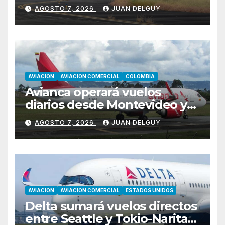
rutas hacia Cartagena y Tolú
AGOSTO 7, 2026
JUAN DELGUY
AVIACION
AVIACION COMERCIAL
COLOMBIA
Avianca operará vuelos
diarios desde Montevideo y
Asunción hacia Bogotá
AGOSTO 7, 2026
JUAN DELGUY
AVIACION
AVIACION COMERCIAL
ESTADOS UNIDOS
Delta sumará vuelos directos
entre Seattle y Tokio-Narita