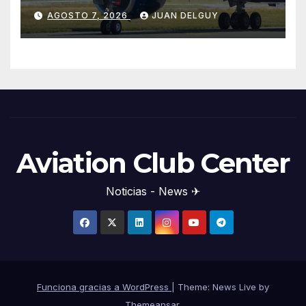
desde marzo de 2027
AGOSTO 7, 2026
JUAN DELGUY
Aviation Club Center
Noticias - News ✈
Funciona gracias a WordPress
|
Theme: News Live by
Themeansar
.