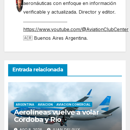
aeronáuticas con enfoque en información
verificable y actualizada. Director y editor.
......................................
https://www.youtube.com/@AviationClubCenter
🇦🇷 Buenos Aires Argentina.
Entrada relacionada
ARGENTINA
AVIACION
AVIACION COMERCIAL
Aerolíneas vuelve a volar
Córdoba y Río
AGO 8, 2026
JUAN DELGUY