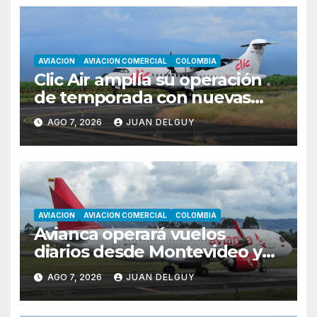
AVIACION
AVIACION COMERCIAL
COLOMBIA
Clic Air amplía su operación
de temporada con nuevas
rutas hacia Cartagena y Tolú
AGO 7, 2026
JUAN DELGUY
AVIACION
AVIACION COMERCIAL
COLOMBIA
Avianca operará vuelos
diarios desde Montevideo y
Asunción hacia Bogotá
AGO 7, 2026
JUAN DELGUY