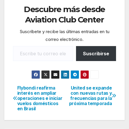
Descubre más desde
Aviation Club Center
Suscríbete y recibe las últimas entradas en tu
correo electrónico.
Escribe tu correo electrónico…
Suscribirse
Flybondi reafirma
United se expande
Navegación
interés en ampliar
con nuevas rutas y
operaciones e iniciar
frecuencias para la
de
vuelos domésticos
próxima temporada
en Brasil
entradas