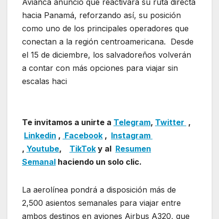
Avianca anunció que reactivará su ruta directa
hacia Panamá, reforzando así, su posición
como uno de los principales operadores que
conectan a la región centroamericana. Desde
el 15 de diciembre, los salvadoreños volverán
a contar con más opciones para viajar sin
escalas haci
a Panamá.avianca retoma ruta
internacional suspendida
Te invitamos a unirte a
Telegram
,
Twitter
,
Linkedin
,
Facebook
,
Insta
gram
,
Youtube
,
TikTok
y al
Resumen
Semanal
haciendo un solo clic.
La aerolínea pondrá a disposición más de
2,500 asientos semanales para viajar entre
ambos destinos en aviones Airbus A320, que