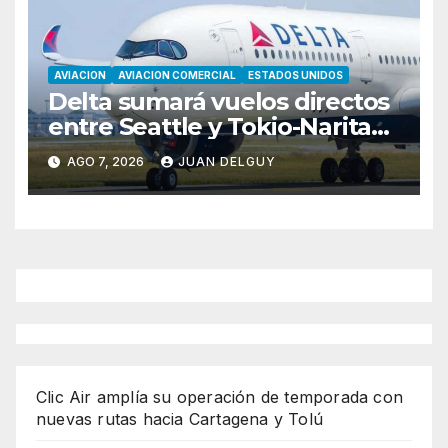
AVIACION
AVIACION COMERCIAL
ESTADOS UNIDOS
Delta sumará vuelos directos
entre Seattle y Tokio-Narita
desde marzo de 2027
AGO 7, 2026
JUAN DELGUY
Clic Air amplía su operación de temporada con
nuevas rutas hacia Cartagena y Tolú