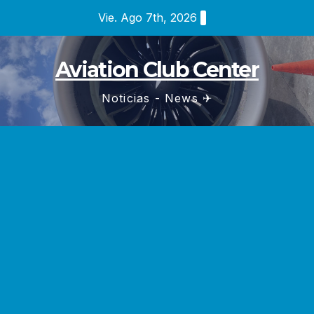
Saltar
Vie. Ago 7th, 2026
al
contenido
Aviation Club Center
Noticias - News ✈