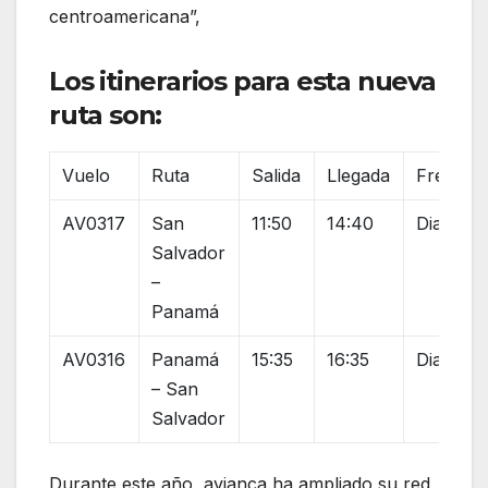
centroamericana”,
Los itinerarios para esta nueva
ruta son:
Vuelo
Ruta
Salida
Llegada
Frecuen
AV0317
San
11:50
14:40
Diaria
Salvador
–
Panamá
AV0316
Panamá
15:35
16:35
Diaria
– San
Salvador
Durante este año, avianca ha ampliado su red