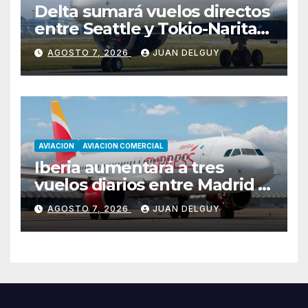
Delta sumará vuelos directos
entre Seattle y Tokio-Narita
desde marzo de 2027
AGOSTO 7, 2026
JUAN DELGUY
AVIACION
AVIACION COMERCIAL
Iberia aumentará a tres
vuelos diarios entre Madrid y
Menorca durante el invierno
AGOSTO 7, 2026
JUAN DELGUY