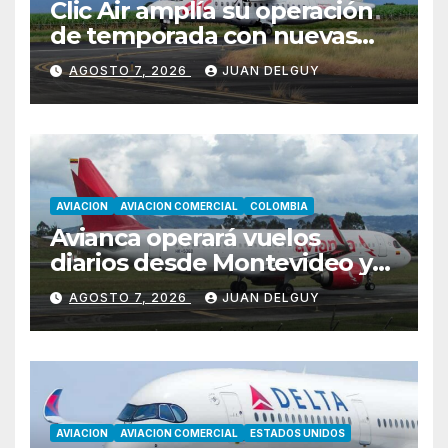
Clic Air amplía su operación
de temporada con nuevas
rutas hacia Cartagena y Tolú
AGOSTO 7, 2026
JUAN DELGUY
AVIACION
AVIACION COMERCIAL
COLOMBIA
Avianca operará vuelos
diarios desde Montevideo y
Asunción hacia Bogotá
AGOSTO 7, 2026
JUAN DELGUY
AVIACION
AVIACION COMERCIAL
ESTADOS UNIDOS