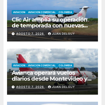
AVIACION
AVIACION COMERCIAL
COLOMBIA
Clic Air amplía su operación
de temporada con nuevas
rutas hacia Cartagena y Tolú
AGOSTO 7, 2026
JUAN DELGUY
AVIACION
AVIACION COMERCIAL
COLOMBIA
Avianca operará vuelos
diarios desde Montevideo y
Asunción hacia Bogotá
AGOSTO 7, 2026
JUAN DELGUY