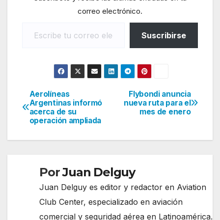
correo electrónico.
Escribe tu correo electrónico…
Suscribirse
Aerolíneas
Flybondi anuncia
Navegación
Argentinas informó
nueva ruta para el
acerca de su
mes de enero
de
operación ampliada
entradas
Por
Juan Delguy
Juan Delguy es editor y redactor en Aviation
Club Center, especializado en aviación
comercial y seguridad aérea en Latinoamérica.