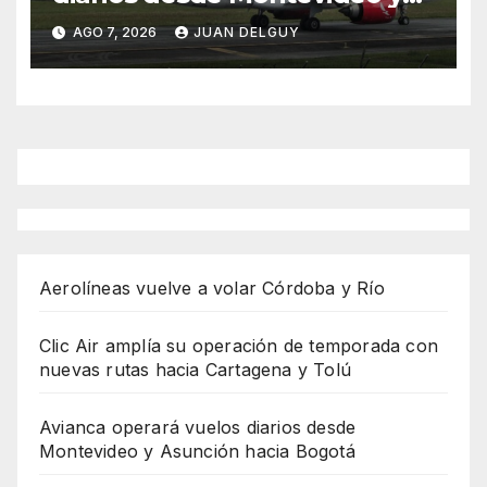
Asunción hacia Bogotá
AGO 7, 2026
JUAN DELGUY
Aerolíneas vuelve a volar Córdoba y Río
Clic Air amplía su operación de temporada con
nuevas rutas hacia Cartagena y Tolú
Avianca operará vuelos diarios desde
Montevideo y Asunción hacia Bogotá