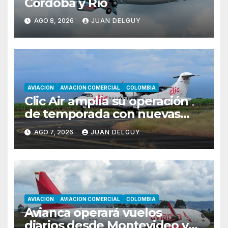
Córdoba y Río
AGO 8, 2026
JUAN DELGUY
AVIACION
AVIACION COMERCIAL
COLOMBIA
Clic Air amplía su operación
de temporada con nuevas
rutas hacia Cartagena y Tolú
AGO 7, 2026
JUAN DELGUY
AVIACION
AVIACION COMERCIAL
COLOMBIA
Avianca operará vuelos
diarios desde Montevideo y