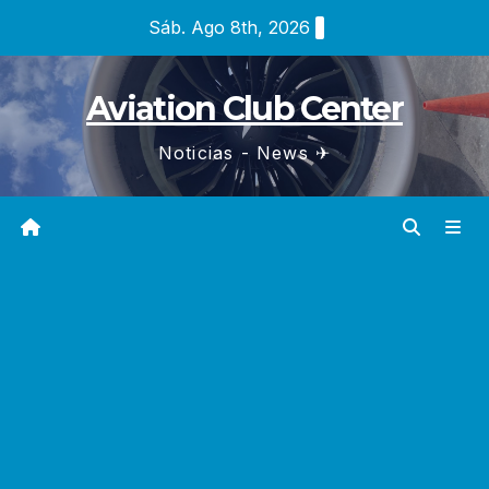
Saltar
Sáb. Ago 8th, 2026
al
contenido
Aviation Club Center
Noticias - News ✈