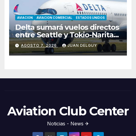
AVIACION
AVIACION COMERCIAL
ESTADOS UNIDOS
Delta sumará vuelos directos
entre Seattle y Tokio-Narita
desde marzo de 2027
AGOSTO 7, 2026
JUAN DELGUY
Aviation Club Center
Noticias - News ✈