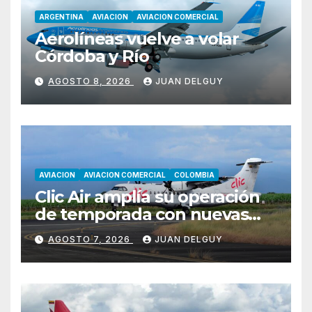
ARGENTINA
AVIACION
AVIACION COMERCIAL
Aerolíneas vuelve a volar
Córdoba y Río
AGOSTO 8, 2026
JUAN DELGUY
AVIACION
AVIACION COMERCIAL
COLOMBIA
Clic Air amplía su operación
de temporada con nuevas
rutas hacia Cartagena y Tolú
AGOSTO 7, 2026
JUAN DELGUY