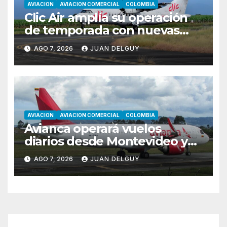
AVIACION
AVIACION COMERCIAL
COLOMBIA
Clic Air amplía su operación
de temporada con nuevas
rutas hacia Cartagena y Tolú
AGO 7, 2026
JUAN DELGUY
AVIACION
AVIACION COMERCIAL
COLOMBIA
Avianca operará vuelos
diarios desde Montevideo y
Asunción hacia Bogotá
AGO 7, 2026
JUAN DELGUY