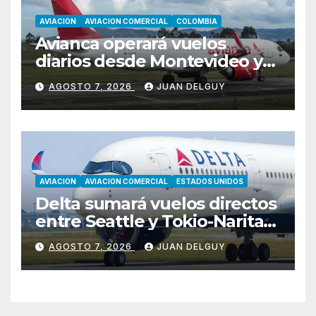
AVIACION
AVIACION COMERCIAL
COLOMBIA
Avianca operará vuelos
diarios desde Montevideo y
Asunción hacia Bogotá
AGOSTO 7, 2026
JUAN DELGUY
AVIACION
AVIACION COMERCIAL
ESTADOS UNIDOS
Delta sumará vuelos directos
entre Seattle y Tokio-Narita
desde marzo de 2027
AGOSTO 7, 2026
JUAN DELGUY