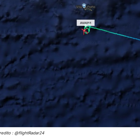
redito : @flightRadar24