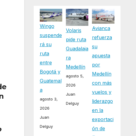
Wingo
Avianca
Volaris
suspende
refuerza
pide ruta
rá su
su
Guadalaja
ruta
apuesta
ra
entre
por
Medellín
Bogotá y
Medellín
agosto 5,
Guatemal
con más
de
2026
a
vuelos y
Juan
on
agosto 3,
liderazgo
Delguy
2026
en la
Juan
exportaci
Delguy
o
ón de