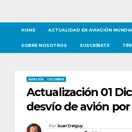
HOME
ACTUALIDAD EN AVIACIÓN MUNDI
SOBRE NOSOTROS
SUSCRÍBETE
TÉR
AVIACION
COLOMBIA
Actualización 01 Dic
desvío de avión po
Por
Juan Delguy