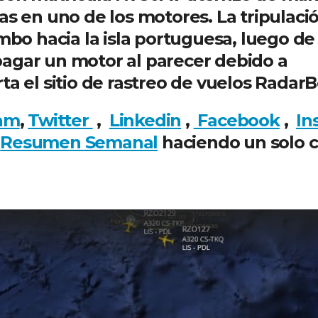
as en uno de los motores. La tripulaci
umbo hacia la isla portuguesa, luego de
agar un motor al parecer debido a
ta el sitio de rastreo de vuelos RadarB
am
,
Twitter
,
Linkedin
,
Facebook
,
In
l
Resumen Semanal
haciendo un solo cl