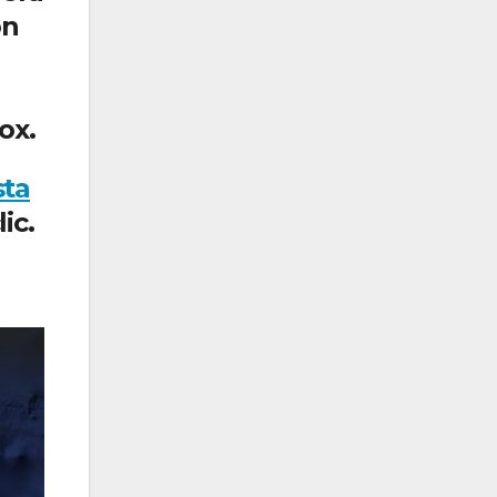
ón
ox.
sta
ic.