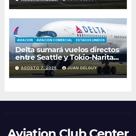
AVIACION
AVIACION COMERCIAL
ESTADOS UNIDOS
Delta sumará vuelos directos
entre Seattle y Tokio-Narita
desde marzo de 2027
AGOSTO 7, 2026
JUAN DELGUY
Aviation Club Center