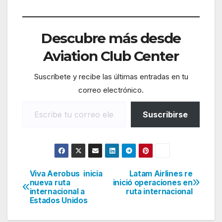
Descubre más desde
Aviation Club Center
Suscríbete y recibe las últimas entradas en tu
correo electrónico.
Escribe tu correo electrónico…
Suscribirse
Viva Aerobus inicia
Latam Airlines re
Navegación
nueva ruta
inició operaciones en
internacional a
ruta internacional
de
Estados Unidos
entradas