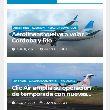
ARGENTINA
AVIACION
AVIACION COMERCIAL
Aerolíneas vuelve a volar
Córdoba y Río
AGO 8, 2026
JUAN DELGUY
AVIACION
AVIACION COMERCIAL
COLOMBIA
Clic Air amplía su operación
de temporada con nuevas
rutas hacia Cartagena y Tolú
AGO 7, 2026
JUAN DELGUY