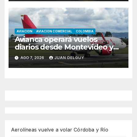
AVIACION
AVIACION COMERCIAL
COLOMBIA
Avianca operará vuelos
diarios desde Montevideo y
Asunción hacia Bogotá
AGO 7, 2026
JUAN DELGUY
Aerolíneas vuelve a volar Córdoba y Río