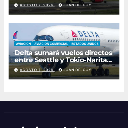
Asunción hacia Bogotá
AGOSTO 7, 2026
JUAN DELGUY
AVIACION
AVIACION COMERCIAL
ESTADOS UNIDOS
Delta sumará vuelos directos
entre Seattle y Tokio-Narita
desde marzo de 2027
AGOSTO 7, 2026
JUAN DELGUY