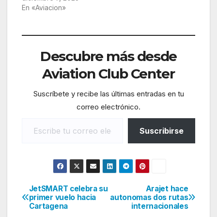
En «Aviacion»
Descubre más desde
Aviation Club Center
Suscríbete y recibe las últimas entradas en tu
correo electrónico.
Escribe tu correo electrónico…
Suscribirse
JetSMART celebra su
Arajet hace
Navegación
primer vuelo hacia
autonomas dos rutas
Cartagena
internacionales
de