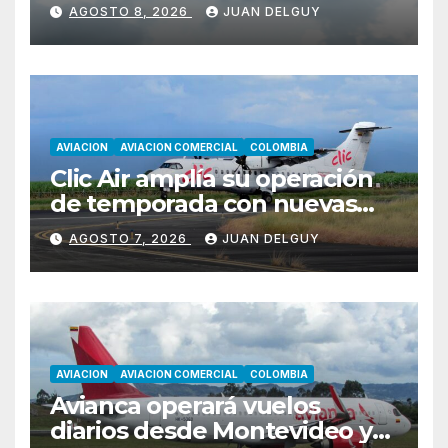
AGOSTO 8, 2026
JUAN DELGUY
AVIACION
AVIACION COMERCIAL
COLOMBIA
Clic Air amplía su operación
de temporada con nuevas
rutas hacia Cartagena y Tolú
AGOSTO 7, 2026
JUAN DELGUY
AVIACION
AVIACION COMERCIAL
COLOMBIA
Avianca operará vuelos
diarios desde Montevideo y