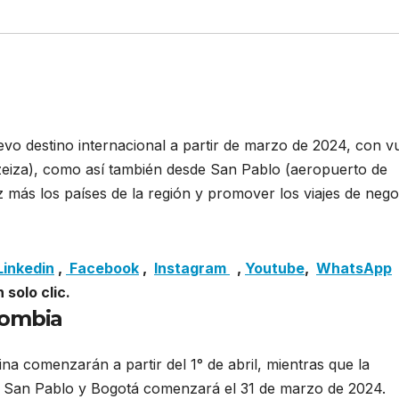
 destino internacional a partir de marzo de 2024, con v
zeiza), como así también desde San Pablo (aeropuerto de
z más los países de la región y promover los viajes de nego
 nueva ruta internacional triangular con Colombia y Argenti
Linkedin
,
Facebook
,
Insta
gram
,
Youtube
,
WhatsApp
 solo clic.
lombia
na comenzarán a partir del 1° de abril, mientras que la
de San Pablo y Bogotá comenzará el 31 de marzo de 2024.