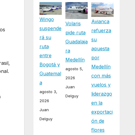
Wingo
Avianca
Volaris
suspende
los
refuerza
pide ruta
rá su
su
Guadalaja
ruta
apuesta
ra
entre
por
Medellín
asil,
Bogotá y
Medellín
agosto 5,
nal.
Guatemal
con más
2026
a
vuelos y
Juan
agosto 3,
liderazgo
Delguy
a
2026
en la
Juan
exportaci
Delguy
ón de
flores