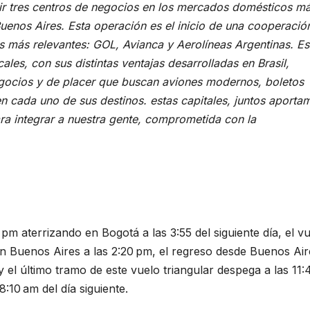
ir tres centros de negocios en los mercados domésticos m
enos Aires. Esta operación es el inicio de una cooperació
es más relevantes: GOL, Avianca y Aerolíneas Argentinas. Es
cales, con sus distintas ventajas desarrolladas en Brasil,
egocios y de placer que buscan aviones modernos, boletos
n cada uno de sus destinos. estas capitales, juntos aporta
ra integrar a nuestra gente, comprometida con la
nicia la venta en su nueva ruta internacional triangular con
m aterrizando en Bogotá a las 3:55 del siguiente día, el vu
n Buenos Aires a las 2:20 pm, el regreso desde Buenos Air
 el último tramo de este vuelo triangular despega a las 11
:10 am del día siguiente.