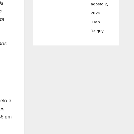
ás
agosto 2,
n
2026
ta
Juan
Delguy
mos
elo a
es
:45 pm