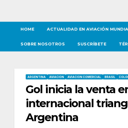
HOME
ACTUALIDAD EN AVIACIÓN MUNDI
SOBRE NOSOTROS
SUSCRÍBETE
TÉR
ARGENTINA
AVIACION
AVIACION COMERCIAL
BRASIL
COLO
Gol inicia la venta 
internacional trian
Argentina