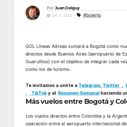
Por
Juan Delguy
#boeing
DIC 7, 2023
GOL Líneas Aéreas sumará a Bogotá como nuevo
directos desde Buenos Aires (aeropuerto de E
Guarulhos) con el objetivo de integrar cada ve
como los de turismo.
Gol inicia la venta en su
Te invitamos a unirte a
Telegram
,
Twitter
,
,
TikTok
y al
Resumen Semanal
haciendo un
Más vuelos entre Bogotá y Co
Los vuelos directos entre Colombia y la Argenti
operación entre el aeropuerto internacional 