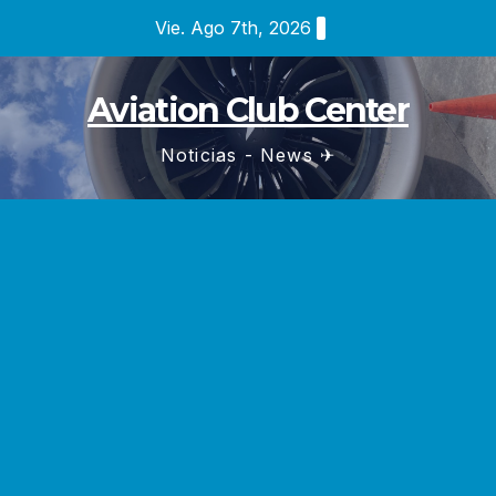
Saltar
Vie. Ago 7th, 2026
al
contenido
Aviation Club Center
Noticias - News ✈