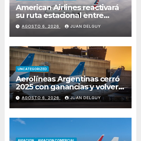
American Airlines reactivará
su ruta estacional entre
Miami y Montevideo con
AGOSTO 6, 2026
JUAN DELGUY
vuelos diarios
UNCATEGORIZED
Aerolíneas Argentinas cerró
2025 con ganancias y volverá
a pagar impuesto a las
AGOSTO 6, 2026
JUAN DELGUY
ganancias
AVIACION
AVIACION COMERCIAL