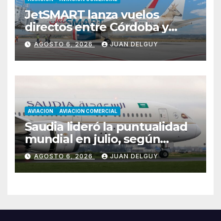
JetSMART lanza vuelos
directos entre Córdoba y
Florianópolis
AGOSTO 6, 2026
JUAN DELGUY
AVIACION
AVIACION COMERCIAL
Saudia lideró la puntualidad
mundial en julio, según
Cirium
AGOSTO 6, 2026
JUAN DELGUY