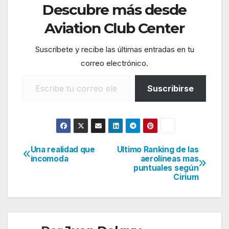
Descubre más desde
Aviation Club Center
Suscríbete y recibe las últimas entradas en tu
correo electrónico.
Escribe tu correo electrónico…
Suscribirse
Una realidad que
Ultimo Ranking de las
Navegación
incomoda
aerolíneas mas
puntuales según
de
Cirium
entradas