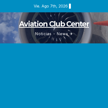
Saltar
Vie. Ago 7th, 2026
al
contenido
Aviation Club Center
Noticias - News ✈