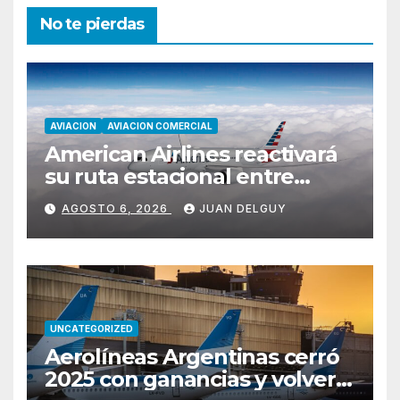
No te pierdas
AVIACION
AVIACION COMERCIAL
American Airlines reactivará
su ruta estacional entre
Miami y Montevideo con
AGOSTO 6, 2026
JUAN DELGUY
vuelos diarios
UNCATEGORIZED
Aerolíneas Argentinas cerró
2025 con ganancias y volverá