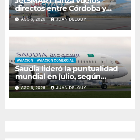
JetSMART lanza vuelos
directos entre Córdoba y
Florianópolis
AGO 6, 2026
JUAN DELGUY
AVIACION
AVIACION COMERCIAL
Saudia lideró la puntualidad
mundial en julio, según
Cirium
AGO 6, 2026
JUAN DELGUY