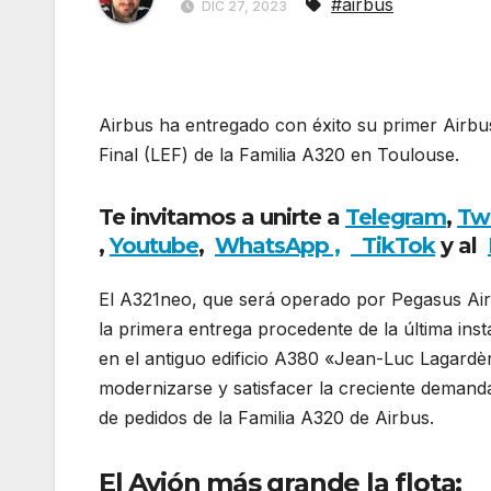
#airbus
DIC 27, 2023
Airbus ha entregado con éxito su primer Airb
Final (LEF) de la Familia A320 en Toulouse.
Peg
Te invitamos a unirte a
Telegram
,
Tw
,
Youtube
,
WhatsApp ,
TikTok
y al
El A321neo, que será operado por Pegasus Airli
la primera entrega procedente de la última ins
en el antiguo edificio A380 «Jean-Luc Lagardèr
modernizarse y satisfacer la creciente demanda
de pedidos de la Familia A320 de Airbus.
El Avión más grande la flota: