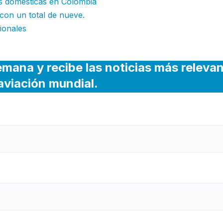
s domésticas en Colombia
 con un total de nueve.
ionales
emana y recibe las noticias más releva
 aviación mundial.