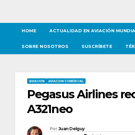
HOME
ACTUALIDAD EN AVIACIÓN MUNDI
SOBRE NOSOTROS
SUSCRÍBETE
TÉR
AVIACION
AVIACION COMERCIAL
Pegasus Airlines re
A321neo
Por
Juan Delguy