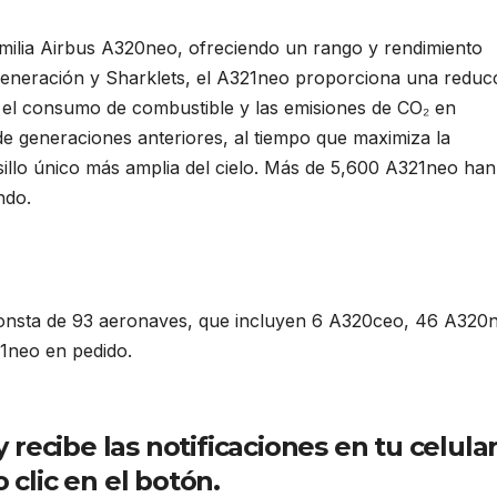
milia Airbus A320neo, ofreciendo un rango y rendimiento
generación y Sharklets, el A321neo proporciona una reduc
 el consumo de combustible y las emisiones de CO₂ en
de generaciones anteriores, al tiempo que maximiza la
illo único más amplia del cielo. Más de 5,600 A321neo han
ndo.
 consta de 93 aeronaves, que incluyen 6 A320ceo, 46 A320
1neo en pedido.
Pegasus Airlines recibe su primer Airbus
ecibe las notificaciones en tu celula
 clic en el botón.