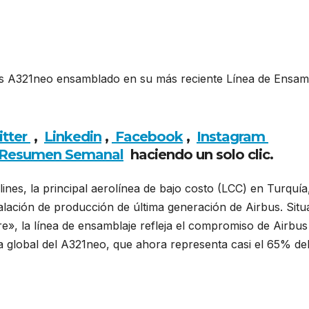
us A321neo ensamblado en su más reciente Línea de Ensam
asus Airlines recibe su primer Airbus A321neo
itter
,
Linkedin
,
Facebook
,
Insta
gram
Resumen Semanal
haciendo un solo clic.
nes, la principal aerolínea de bajo costo (LCC) en Turquía
talación de producción de última generación de Airbus. Situ
e», la línea de ensamblaje refleja el compromiso de Airbus
 global del A321neo, que ahora representa casi el 65% del