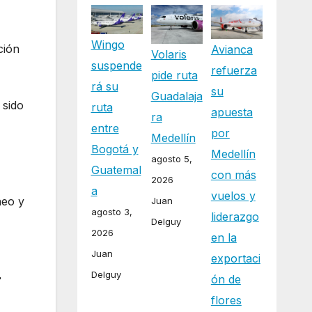
Wingo
ción
Avianca
Volaris
suspende
refuerza
pide ruta
rá su
su
Guadalaja
 sido
ruta
apuesta
ra
entre
por
Medellín
Bogotá y
Medellín
agosto 5,
Guatemal
con más
2026
a
vuelos y
neo y
Juan
agosto 3,
liderazgo
Delguy
2026
en la
Juan
exportaci
Delguy
r
ón de
flores