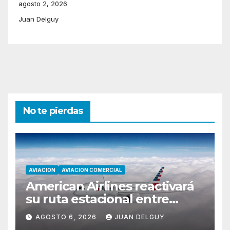
agosto 2, 2026
Juan Delguy
No te pierdas
AVIACION
AVIACION COMERCIAL
American Airlines reactivará
su ruta estacional entre
Miami y Montevideo con
AGOSTO 6, 2026
JUAN DELGUY
vuelos diarios