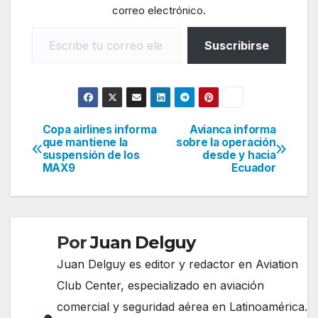
correo electrónico.
Escribe tu correo electrónico…
Suscribirse
Copa airlines informa
Avianca informa
Navegación
que mantiene la
sobre la operación
suspensión de los
desde y hacia
de
MAX9
Ecuador
entradas
Por
Juan Delguy
Juan Delguy es editor y redactor en Aviation
Club Center, especializado en aviación
comercial y seguridad aérea en Latinoamérica.