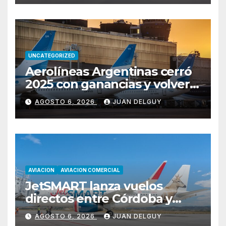
UNCATEGORIZED
Aerolíneas Argentinas cerró
2025 con ganancias y volverá
a pagar impuesto a las
AGOSTO 6, 2026
JUAN DELGUY
ganancias
AVIACION
AVIACION COMERCIAL
JetSMART lanza vuelos
directos entre Córdoba y
Florianópolis
AGOSTO 6, 2026
JUAN DELGUY