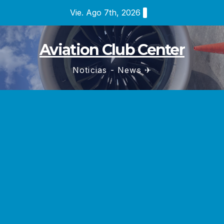
Saltar
Vie. Ago 7th, 2026
al
contenido
Aviation Club Center
Noticias - News ✈