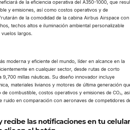
eficiará de la eficiencia operativa del A350-1000, que resul
le y emisiones, así como costos operativos y de
frutarán de la comodidad de la cabina Airbus Airspace con
chos, techos altos e iluminación ambiental personalizable
n vuelos largos.
ás moderna y eficiente del mundo, líder en alcance en la
icientemente en cualquier sector, desde rutas de corto
ta 9,700 millas náuticas. Su diseño innovador incluye
ica, materiales livianos y motores de última generación qu
de combustible, costos operativos y emisiones de CO₂, as
de ruido en comparación con aeronaves de competidores d
ide 20 aeronaves A350
ecibe las notificaciones en tu celula