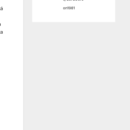
tá
on1981
a
ta
20