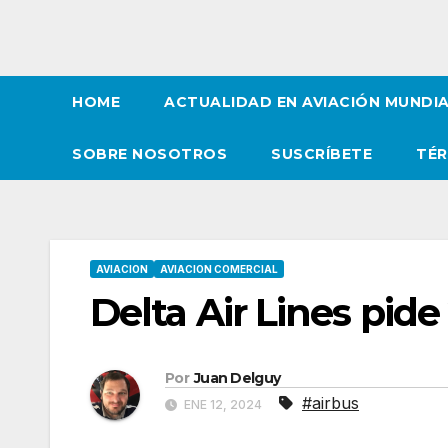
HOME
ACTUALIDAD EN AVIACIÓN MUNDI
SOBRE NOSOTROS
SUSCRÍBETE
TÉR
AVIACION
AVIACION COMERCIAL
Delta Air Lines pid
Por
Juan Delguy
#airbus
ENE 12, 2024