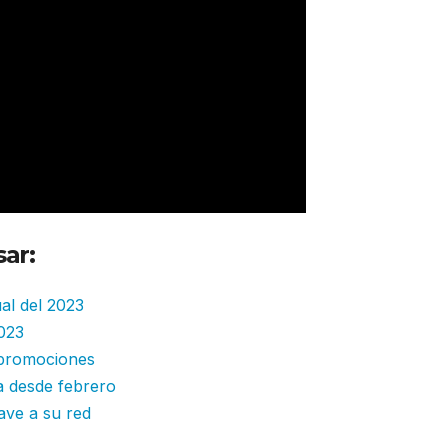
ar:
al del 2023
2023
 promociones
ta desde febrero
ve a su red