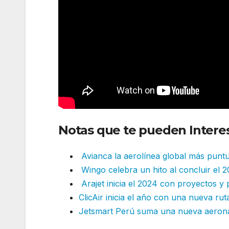
Notas que te pueden Interes
Avianca la aerolínea global más puntu
Wingo celebra un hito al concluir el 
Arajet inicia el 2024 con proyectos y
ClicAir inicia el año con una nueva ru
Jetsmart Perú suma una nueva aerona