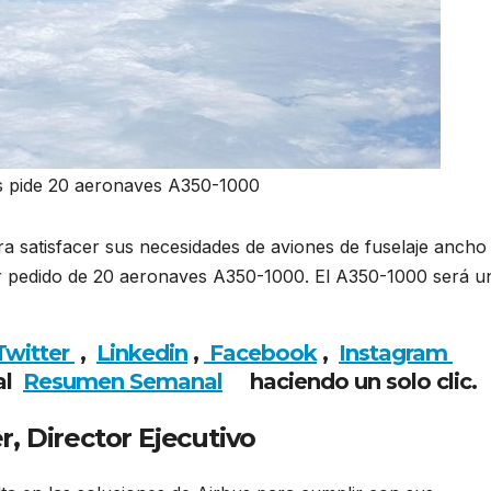
es pide 20 aeronaves A350-1000
ra satisfacer sus necesidades de aviones de fuselaje ancho
er pedido de 20 aeronaves A350-1000. El A350-1000 será u
ta Air Lines pide 20 aeronaves A350-1000
Twitter
,
Linkedin
,
Facebook
,
Insta
gram
al
Resumen Semanal
haciendo un solo clic.
r, Director Ejecutivo