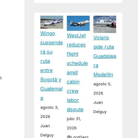
Wingo
WestJet
Volaris
suspende
reduces
pide ruta
rá su
flight
Guadalaja
ruta
schedule
ra
entre
amid
Medellín
n
Bogotá y
cabin
agosto 5,
Guatemal
crew
2026
a
labor
Juan
agosto 3,
dispute
Delguy
2026
julio 31,
Juan
2026
Delguy
@LordGers