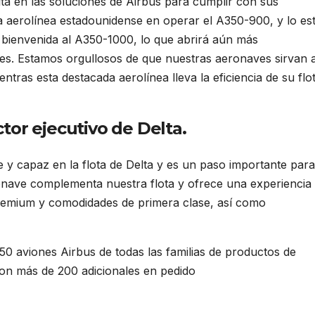
a en las soluciones de Airbus para cumplir con sus
a aerolínea estadounidense en operar el A350-900, y lo es
a bienvenida al A350-1000, lo que abrirá aún más
ntes. Estamos orgullosos de que nuestras aeronaves sirvan 
ntras esta destacada aerolínea lleva la eficiencia de su flo
tor ejecutivo de Delta.
y capaz en la flota de Delta y es un paso importante para
onave complementa nuestra flota y ofrece una experiencia
premium y comodidades de primera clase, así como
50 aviones Airbus de todas las familias de productos de
on más de 200 adicionales en pedido
. Delta Air Lines pide 