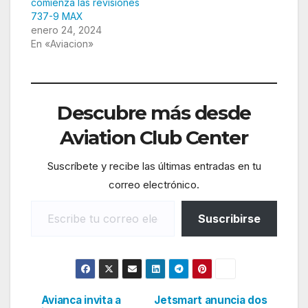
comienza las revisiones
737-9 MAX
enero 24, 2024
En «Aviacion»
Descubre más desde
Aviation Club Center
Suscríbete y recibe las últimas entradas en tu
correo electrónico.
Escribe tu correo electrónico…
Suscribirse
Avianca invita a
Jetsmart anuncia dos
Navegación