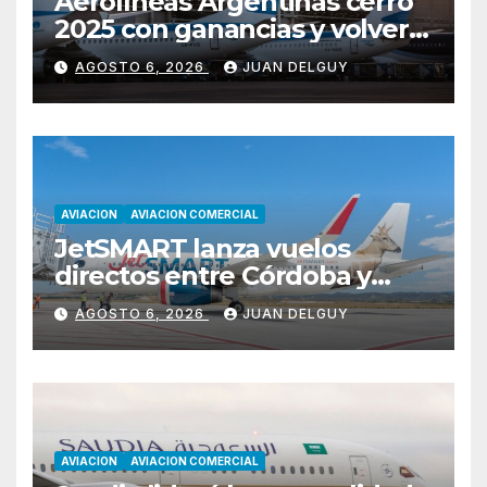
Aerolíneas Argentinas cerró
2025 con ganancias y volverá
a pagar impuesto a las
AGOSTO 6, 2026
JUAN DELGUY
ganancias
AVIACION
AVIACION COMERCIAL
JetSMART lanza vuelos
directos entre Córdoba y
Florianópolis
AGOSTO 6, 2026
JUAN DELGUY
AVIACION
AVIACION COMERCIAL