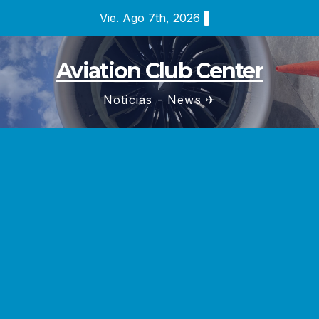
Saltar
Vie. Ago 7th, 2026
al
contenido
Aviation Club Center
Noticias - News ✈