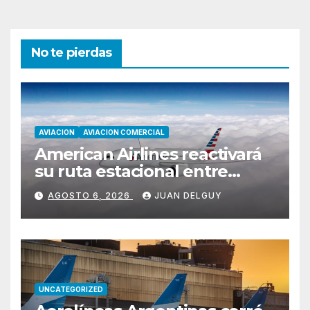
No te pierdas
AVIACION
AVIACION COMERCIAL
American Airlines reactivará
su ruta estacional entre
Miami y Montevideo con
AGOSTO 6, 2026
JUAN DELGUY
vuelos diarios
UNCATEGORIZED