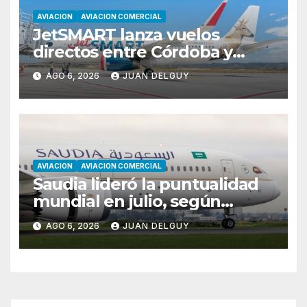
AVIACION
AVIACION COMERCIAL
JetSMART lanza vuelos
directos entre Córdoba y
Florianópolis
AGO 6, 2026
JUAN DELGUY
AVIACION
AVIACION COMERCIAL
Saudia lideró la puntualidad
mundial en julio, según
Cirium
AGO 6, 2026
JUAN DELGUY