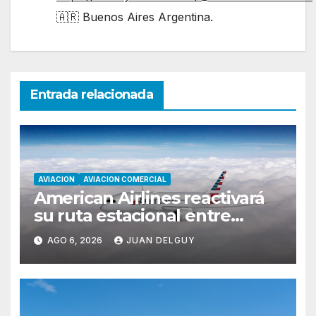
🇦🇷 Buenos Aires Argentina.
Entrada relacionada
AVIACION
AVIACION COMERCIAL
American Airlines reactivará
su ruta estacional entre
Miami y Montevideo con
AGO 6, 2026
JUAN DELGUY
vuelos diarios