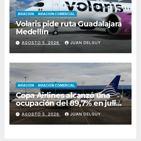
AVIACION
AVIACION COMERCIAL
Volaris pide ruta Guadalajara
Medellín
AGOSTO 5, 2026
JUAN DELGUY
AVIACION
AVIACION COMERCIAL
Copa Airlines alcanzó una
ocupación del 89,7% en julio
tras aumentar un 17,4% su
AGOSTO 5, 2026
JUAN DELGUY
tráfico de pasajeros