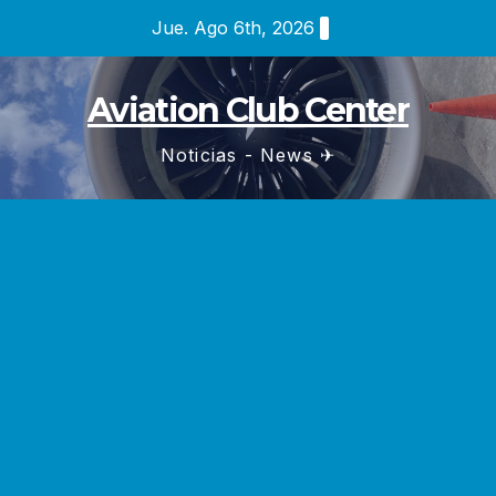
Saltar
Jue. Ago 6th, 2026
al
contenido
Aviation Club Center
Noticias - News ✈