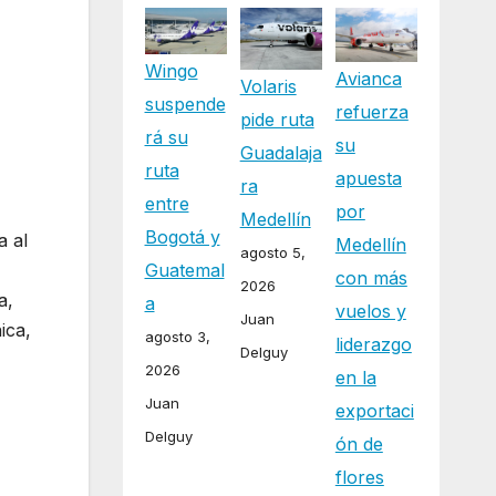
Wingo
Avianca
Volaris
suspende
refuerza
pide ruta
rá su
su
Guadalaja
ruta
apuesta
ra
entre
por
Medellín
Bogotá y
a al
Medellín
agosto 5,
Guatemal
con más
2026
a,
a
vuelos y
Juan
ica,
agosto 3,
liderazgo
Delguy
2026
en la
Juan
exportaci
Delguy
ón de
flores