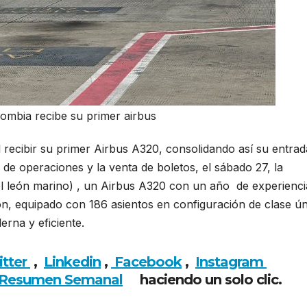
ombia recibe su primer airbus
recibir su primer Airbus A320, consolidando así su entrad
 de operaciones y la venta de boletos, el sábado 27, la
l león marino) , un Airbus A320 con un año de experienci
ón, equipado con 186 asientos en configuración de clase ún
rna y eficiente.
itter
,
Linkedin
,
Facebook
,
Insta
gram
Resumen Semanal
haciendo un solo clic.