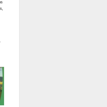
as
s,
r