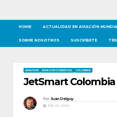
HOME
ACTUALIDAD EN AVIACIÓN MUNDI
SOBRE NOSOTROS
SUSCRÍBETE
TÉR
AVIACION
AVIACION COMERCIAL
COLOMBIA
JetSmart Colombia 
Por
Juan Delguy
ENE 29, 2024