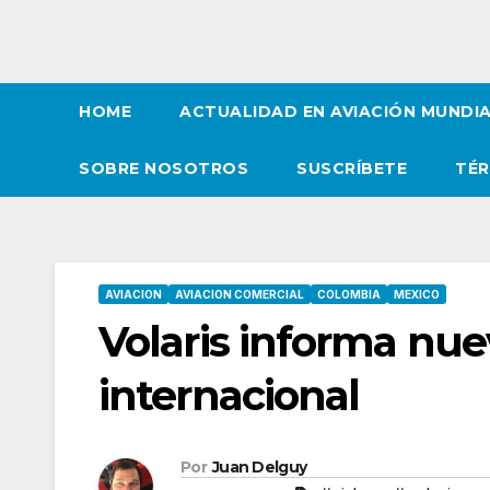
HOME
ACTUALIDAD EN AVIACIÓN MUNDI
SOBRE NOSOTROS
SUSCRÍBETE
TÉR
AVIACION
AVIACION COMERCIAL
COLOMBIA
MEXICO
Volaris informa nue
internacional
Por
Juan Delguy