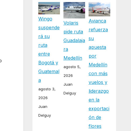
Wingo
Avianca
Volaris
suspende
refuerza
pide ruta
rá su
su
Guadalaja
ruta
apuesta
ra
entre
por
Medellín
o
Bogotá y
Medellín
agosto 5,
Guatemal
con más
2026
a
vuelos y
Juan
agosto 3,
liderazgo
Delguy
2026
en la
Juan
exportaci
Delguy
ón de
flores