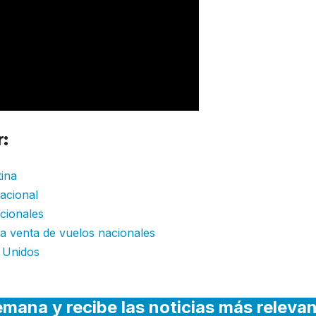
:
tina
acional
acionales
 la venta de vuelos nacionales
s Unidos
emana y recibe las noticias más releva