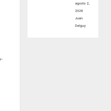
agosto 2,
2026
Juan
Delguy
o-