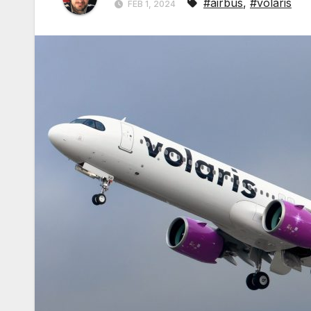
#airbus
,
#volaris
FEB 1, 2024