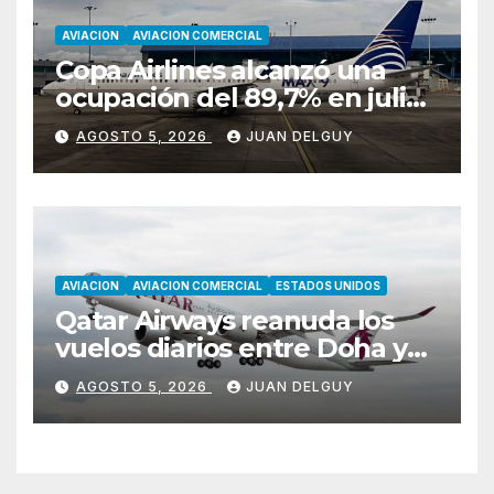
AVIACION
AVIACION COMERCIAL
Copa Airlines alcanzó una
ocupación del 89,7% en julio
tras aumentar un 17,4% su
AGOSTO 5, 2026
JUAN DELGUY
tráfico de pasajeros
AVIACION
AVIACION COMERCIAL
ESTADOS UNIDOS
Qatar Airways reanuda los
vuelos diarios entre Doha y
Filadelfia con Airbus A350
AGOSTO 5, 2026
JUAN DELGUY