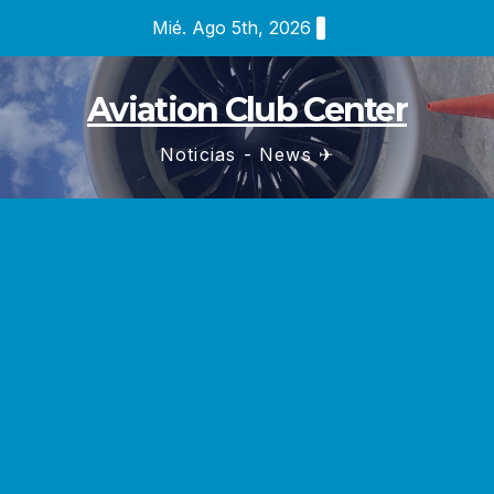
Saltar
Mié. Ago 5th, 2026
al
contenido
Aviation Club Center
Noticias - News ✈