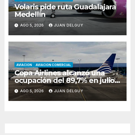
Volaris pide ruta Guadalajara
Medellín
AGO 5, 2026
JUAN DELGUY
AVIACION
AVIACION COMERCIAL
Copa Airlines alcanzó una
ocupación del 89,7% en julio
tras aumentar un 17,4% su
AGO 5, 2026
JUAN DELGUY
tráfico de pasajeros