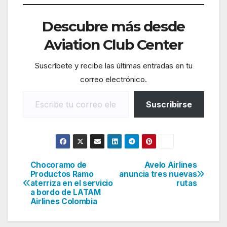
Descubre más desde
Aviation Club Center
Suscríbete y recibe las últimas entradas en tu
correo electrónico.
Escribe tu correo electrónico…
Suscribirse
Chocoramo de
Avelo Airlines
Navegación
Productos Ramo
anuncia tres nuevas
aterriza en el servicio
rutas
de
a bordo de LATAM
Airlines Colombia
entradas