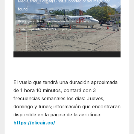
Reproductor
Media error: Format(s) not supported or source(s) not
de
found
vídeo
Descargar archivo: https://aviationclubcenter.com/wp-
content/uploads/2024/02/Smr.mp4?_=1
El vuelo que tendrá una duración aproximada
de 1 hora 10 minutos, contará con 3
frecuencias semanales los días: Jueves,
domingo y lunes; información que encontraran
disponible en la página de la aerolínea:
https://clicair.co/