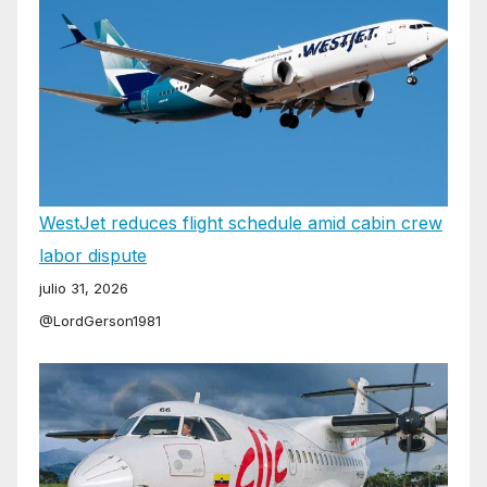
WestJet reduces flight schedule amid cabin crew
labor dispute
julio 31, 2026
@LordGerson1981