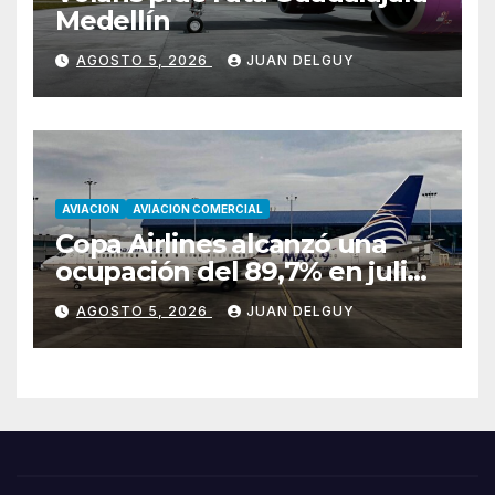
Medellín
AGOSTO 5, 2026
JUAN DELGUY
AVIACION
AVIACION COMERCIAL
Copa Airlines alcanzó una
ocupación del 89,7% en julio
tras aumentar un 17,4% su
AGOSTO 5, 2026
JUAN DELGUY
tráfico de pasajeros