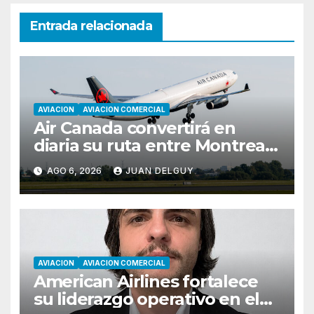
Entrada relacionada
AVIACION
AVIACION COMERCIAL
Air Canada convertirá en
diaria su ruta entre Montreal
y Ciudad de Guatemala
AGO 6, 2026
JUAN DELGUY
desde octubre
AVIACION
AVIACION COMERCIAL
American Airlines fortalece
su liderazgo operativo en el