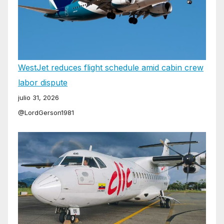
WestJet reduces flight schedule amid cabin crew
labor dispute
julio 31, 2026
@LordGerson1981