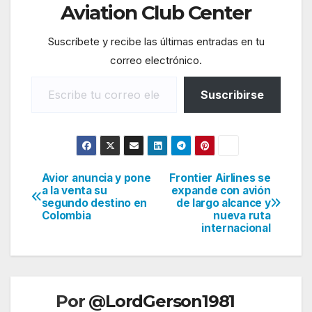
Aviation Club Center
Suscríbete y recibe las últimas entradas en tu
correo electrónico.
Escribe tu correo electrónico…
Suscribirse
Avior anuncia y pone
Frontier Airlines se
Navegación
a la venta su
expande con avión
segundo destino en
de largo alcance y
de
Colombia
nueva ruta
internacional
entradas
Por
@LordGerson1981