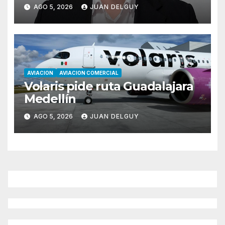
Cono Sur con Luiz Laham
AGO 5, 2026
JUAN DELGUY
AVIACION
AVIACION COMERCIAL
Volaris pide ruta Guadalajara
Medellín
AGO 5, 2026
JUAN DELGUY