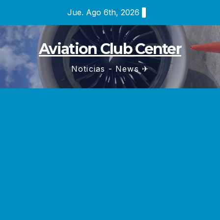
Saltar
Jue. Ago 6th, 2026
al
contenido
Aviation Club Center
Noticias - News ✈