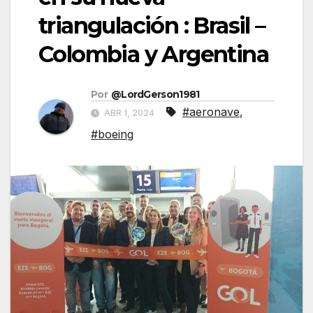
triangulación : Brasil –
Colombia y Argentina
Por
@LordGerson1981
#aeronave
,
ABR 1, 2024
#boeing