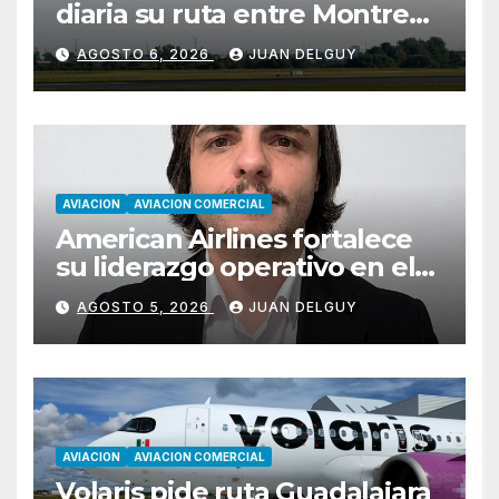
diaria su ruta entre Montreal
y Ciudad de Guatemala
AGOSTO 6, 2026
JUAN DELGUY
desde octubre
AVIACION
AVIACION COMERCIAL
American Airlines fortalece
su liderazgo operativo en el
Cono Sur con Luiz Laham
AGOSTO 5, 2026
JUAN DELGUY
AVIACION
AVIACION COMERCIAL
Volaris pide ruta Guadalajara