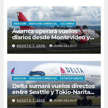
AVIACION
AVIACION COMERCIAL
COLOMBIA
Avianca operará vuelos
diarios desde Montevideo y
Asunción hacia Bogotá
AGOSTO 7, 2026
JUAN DELGUY
AVIACION
AVIACION COMERCIAL
ESTADOS UNIDOS
Delta sumará vuelos directos
entre Seattle y Tokio-Narita
desde marzo de 2027
AGOSTO 7, 2026
JUAN DELGUY