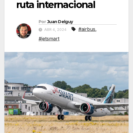
ruta internacional
Por
Juan Delguy
#airbus
,
ABR 4, 2024
#jetsmart