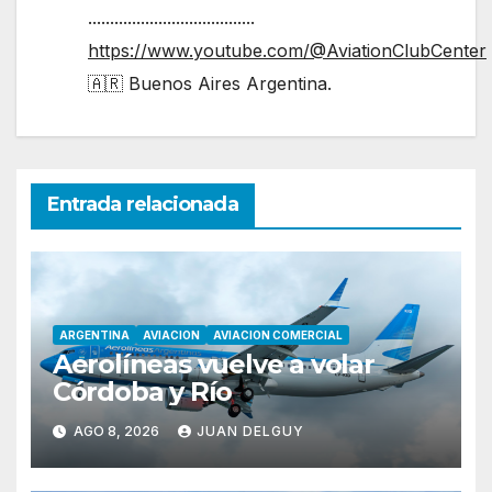
......................................
https://www.youtube.com/@AviationClubCenter
🇦🇷 Buenos Aires Argentina.
Entrada relacionada
ARGENTINA
AVIACION
AVIACION COMERCIAL
Aerolíneas vuelve a volar
Córdoba y Río
AGO 8, 2026
JUAN DELGUY