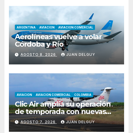
ARGENTINA
AVIACION
AVIACION COMERCIAL
Aerolíneas vuelve a volar
Córdoba y Río
AGOSTO 8, 2026
JUAN DELGUY
AVIACION
AVIACION COMERCIAL
COLOMBIA
Clic Air amplía su operación
de temporada con nuevas
rutas hacia Cartagena y Tolú
AGOSTO 7, 2026
JUAN DELGUY