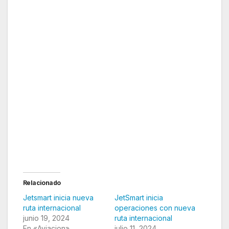
Jetsmart anuncia y pone a la venta nueva ruta
internacional
Relacionado
Jetsmart inicia nueva
JetSmart inicia
ruta internacional
operaciones con nueva
junio 19, 2024
ruta internacional
En «Aviacion»
julio 11, 2024