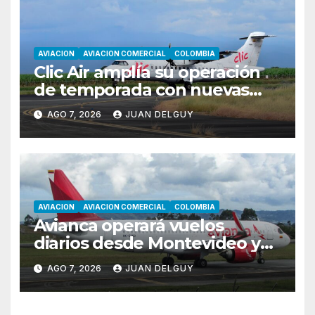
AVIACION
AVIACION COMERCIAL
COLOMBIA
Clic Air amplía su operación
de temporada con nuevas
rutas hacia Cartagena y Tolú
AGO 7, 2026
JUAN DELGUY
AVIACION
AVIACION COMERCIAL
COLOMBIA
Avianca operará vuelos
diarios desde Montevideo y
Asunción hacia Bogotá
AGO 7, 2026
JUAN DELGUY