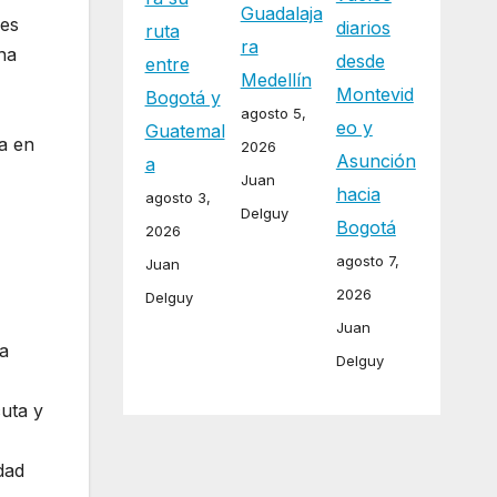
Guadalaja
des
diarios
ruta
ra
na
desde
entre
Medellín
Montevid
Bogotá y
agosto 5,
eo y
Guatemal
a en
2026
Asunción
a
a
Juan
hacia
agosto 3,
Delguy
Bogotá
2026
agosto 7,
Juan
2026
Delguy
Juan
ea
Delguy
cuta y
dad