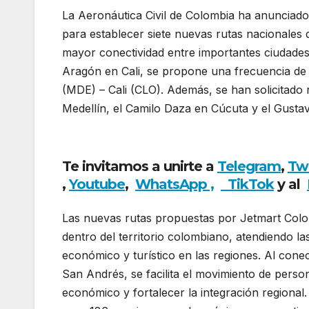
La Aeronáutica Civil de Colombia ha anunciado
para establecer siete nuevas rutas nacionales d
mayor conectividad entre importantes ciudades
Aragón en Cali, se propone una frecuencia de 
(MDE) – Cali (CLO). Además, se han solicitad
Medellín, el Camilo Daza en Cúcuta y el Gusta
adición de siete nuevas rutas de Jetsmart
Te invitamos a unirte a
Telegram
,
Tw
,
Youtube
,
WhatsApp ,
TikTok
y al
Las nuevas rutas propuestas por Jetmart Colom
dentro del territorio colombiano, atendiendo l
económico y turístico en las regiones. Al cone
San Andrés, se facilita el movimiento de perso
económico y fortalecer la integración regiona