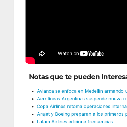
Notas que te pueden Interesa
Avianca se enfoca en Medellín armando u
Aerolíneas Argentinas suspende nueva ru
Copa Airlines retoma operaciones interna
Arajet y Boeing preparan a los primeros 
Latam Airlines adiciona frecuencias