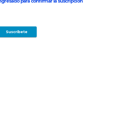
ngresado para confirmar la suscripción
 su proxima temporada
su proxima temporada