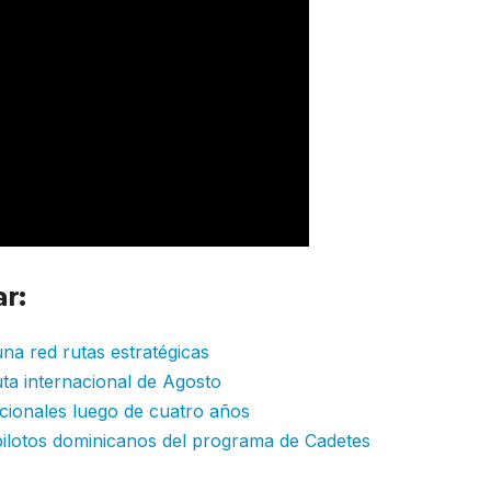
r:
na red rutas estratégicas
ta internacional de Agosto
cionales luego de cuatro años
pilotos dominicanos del programa de Cadetes