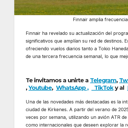
Finnair amplia frecuenci
Finnair ha revelado su actualización del progr
significativos que amplían su red de destinos. 
ofreciendo vuelos diarios tanto a Tokio Haned
de una tercera frecuencia semanal, lo que mejo
amplia frecuencias y abre rutas para su prox
Te invitamos a unirte a
Telegram
,
Tw
,
Youtube
,
WhatsApp ,
TikTok
y al
Una de las novedades más destacadas es la int
ciudad de Kirkenes. A partir del verano de 2025
veces por semana, utilizando un avión ATR de 6
como internacionales que deseen explorar la re