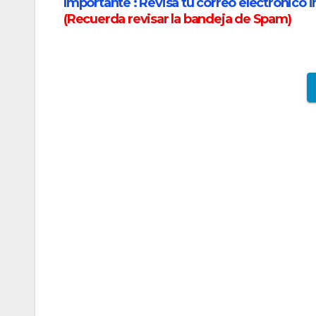
Importante :
Revisa tu correo electrónico i
(
Recuerda revisar la bandeja de Spam
)
Finnair amplia frecuencias y abre rutas para
Finnair amplia frecuencias y abre rutas para 