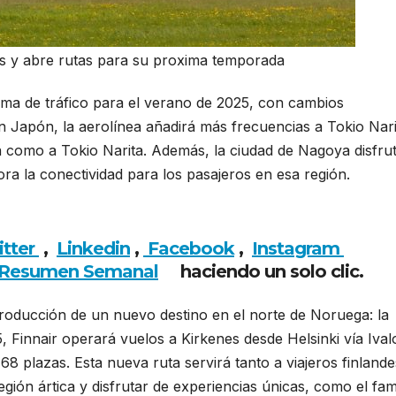
as y abre rutas para su proxima temporada
ama de tráfico para el verano de 2025, con cambios
En Japón, la aerolínea añadirá más frecuencias a Tokio Nari
a como a Tokio Narita. Además, la ciudad de Nagoya disfru
ra la conectividad para los pasajeros en esa región.
Finnai
ima temporada
itter
,
Linkedin
,
Facebook
,
Insta
gram
Resumen Semanal
haciendo un solo clic.
roducción de un nuevo destino en el norte de Noruega: la
, Finnair operará vuelos a Kirkenes desde Helsinki vía Ival
8 plazas. Esta nueva ruta servirá tanto a viajeros finland
gión ártica y disfrutar de experiencias únicas, como el fa