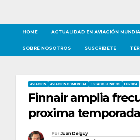
HOME
ACTUALIDAD EN AVIACIÓN MUNDI
SOBRE NOSOTROS
SUSCRÍBETE
TÉR
AVIACION
AVIACION COMERCIAL
ESTADOS UNIDOS
EUROPA
Finnair amplia frec
proxima temporad
Por
Juan Delguy