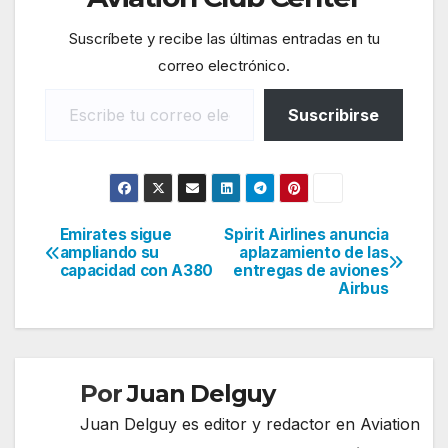
Suscríbete y recibe las últimas entradas en tu
correo electrónico.
Escribe tu correo electrónico…
Suscribirse
Emirates sigue
Spirit Airlines anuncia
Navegación
ampliando su
aplazamiento de las
capacidad con A380
entregas de aviones
de
Airbus
entradas
Por
Juan Delguy
Juan Delguy es editor y redactor en Aviation