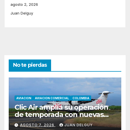
agosto 2, 2026
Juan Delguy
No te pierdas
AVIACION
AVIACION COMERCIAL
COLOMBIA
Clic Air amplía su operación
de temporada con nuevas
rutas hacia Cartagena y Tolú
AGOSTO 7, 2026
JUAN DELGUY