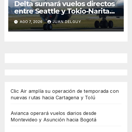
Delta sumará vuelos directos
entre Seattle y Tokio-Narita
desde marzo de 2027
AGO 7, 2026
JUAN DELGUY
Clic Air amplía su operación de temporada con
nuevas rutas hacia Cartagena y Tolú
Avianca operará vuelos diarios desde
Montevideo y Asunción hacia Bogotá