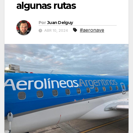
algunas rutas
Por
Juan Delguy
#aeronave
ABR 10, 2024