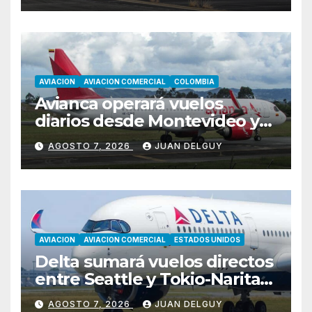
AVIACION
AVIACION COMERCIAL
COLOMBIA
Avianca operará vuelos
diarios desde Montevideo y
Asunción hacia Bogotá
AGOSTO 7, 2026
JUAN DELGUY
AVIACION
AVIACION COMERCIAL
ESTADOS UNIDOS
Delta sumará vuelos directos
entre Seattle y Tokio-Narita
desde marzo de 2027
AGOSTO 7, 2026
JUAN DELGUY