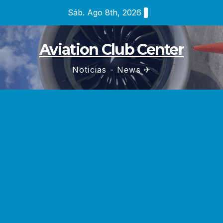
Saltar
Sáb. Ago 8th, 2026
al
contenido
Aviation Club Center
Noticias - News ✈