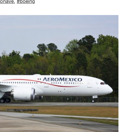
ronave
,
#boeing