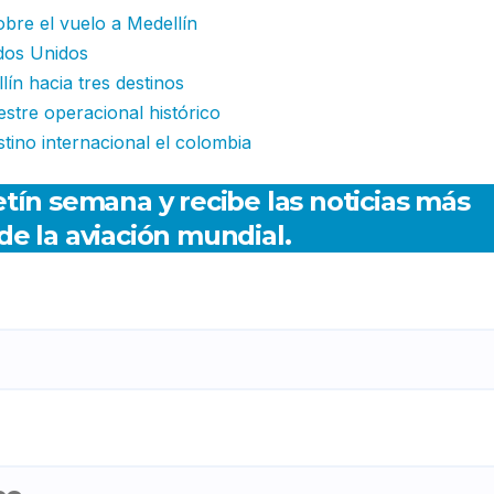
obre el vuelo a Medellín
ados Unidos
ín hacia tres destinos
stre operacional histórico
tino internacional el colombia
tín semana y recibe las noticias más
de la aviación mundial.