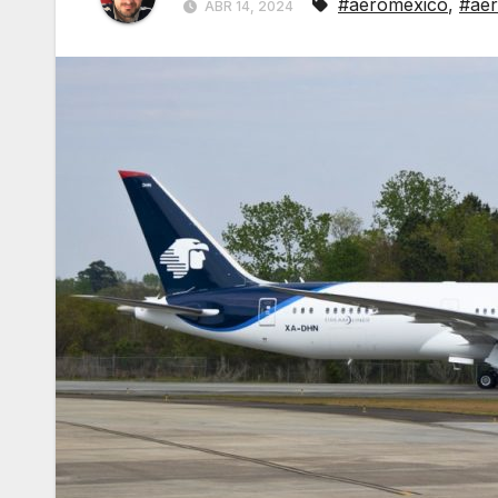
#aeromexico
,
#ae
ABR 14, 2024