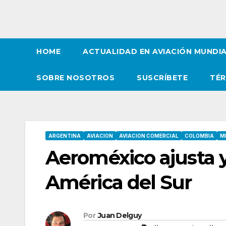
HOME
ACTUALIDAD EN AVIACIÓN MUNDI
SOBRE NOSOTROS
SUSCRÍBETE
TÉR
ARGENTINA
AVIACION
AVIACION COMERCIAL
COLOMBIA
M
Aeroméxico ajusta 
América del Sur
Por
Juan Delguy