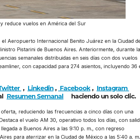
 y reduce vuelos en América del Sur
 el Aeropuerto Internacional Benito Juárez en la Ciudad d
nistro Pistarini de Buenos Aires. Anteriormente, durante l
uencias semanales distribuidas en seis días con dos vuelos
mliner, con capacidad para 274 asientos, incluyendo 36 
Aeroméxico ajusta y reduce vuelos en América del Sur
Twitter
,
Linkedin
,
Facebook
,
Insta
gram
al
Resumen Semanal
haciendo un solo clic.
ferta, reduciendo las frecuencias a cinco días con una
Destaca el vuelo AM 30, operativo todos los días, con sali
 llegada a Buenos Aires a las 9:10 p. m., con regreso
ires para aterrizar en la Ciudad de México a las 5:40 a. m