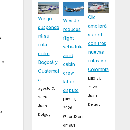
Clic
Wingo
WestJet
ampliará
suspende
reduces
su red
rá su
flight
e
con tres
ruta
a
schedule
nuevas
entre
amid
rutas en
en
Bogotá y
cabin
Colombia
Guatemal
crew
julio 31,
a
labor
2026
agosto 3,
dispute
Juan
2026
julio 31,
Delguy
Juan
2026
da
Delguy
@LordGers
on1981
.