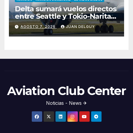
Delta sumará vuelos directos
entre Seattle y Tokio-Narita
desde marzo de 2027
AGOSTO 7, 2026
JUAN DELGUY
Aviation Club Center
Noticias - News ✈