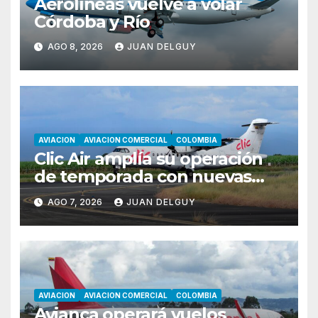
Aerolíneas vuelve a volar
Córdoba y Río
AGO 8, 2026
JUAN DELGUY
AVIACION
AVIACION COMERCIAL
COLOMBIA
Clic Air amplía su operación
de temporada con nuevas
rutas hacia Cartagena y Tolú
AGO 7, 2026
JUAN DELGUY
AVIACION
AVIACION COMERCIAL
COLOMBIA
Avianca operará vuelos