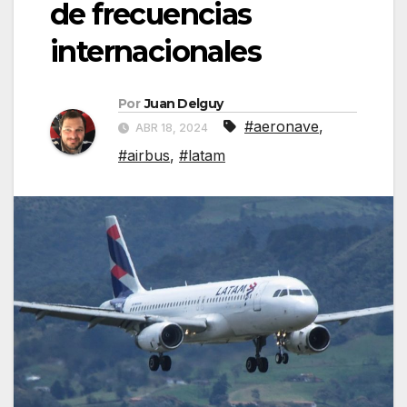
de frecuencias
internacionales
Por
Juan Delguy
#aeronave
,
ABR 18, 2024
#airbus
,
#latam