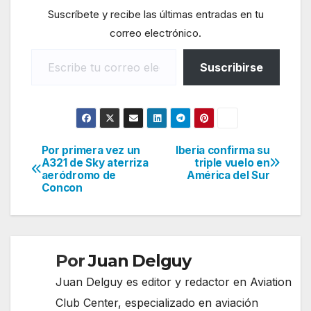
Suscríbete y recibe las últimas entradas en tu
correo electrónico.
Escribe tu correo electrónico…
Suscribirse
Por primera vez un
Iberia confirma su
Navegación
A321 de Sky aterriza
triple vuelo en
aeródromo de
América del Sur
de
Concon
entradas
Por
Juan Delguy
Juan Delguy es editor y redactor en Aviation
Club Center, especializado en aviación