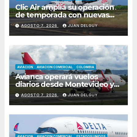
Clic Air amplía su operación
de temporada con nuevas
rutas hacia Cartagena y Tolú
AGOSTO 7, 2026
JUAN DELGUY
AVIACION
AVIACION COMERCIAL
COLOMBIA
Avianca operará vuelos
diarios desde Montevideo y
Asunción hacia Bogotá
AGOSTO 7, 2026
JUAN DELGUY
AVIACION
AVIACION COMERCIAL
ESTADOS UNIDOS