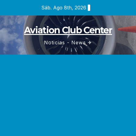
Saltar
Sáb. Ago 8th, 2026
al
contenido
Aviation Club Center
Noticias - News ✈