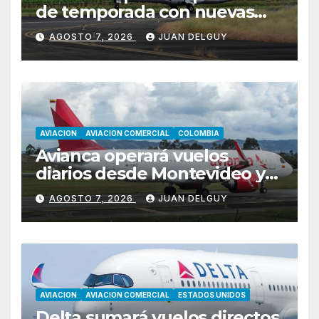
de temporada con nuevas
rutas hacia Cartagena y Tolú
AGOSTO 7, 2026
JUAN DELGUY
AVIACION
AVIACION COMERCIAL
COLOMBIA
Avianca operará vuelos
diarios desde Montevideo y
Asunción hacia Bogotá
AGOSTO 7, 2026
JUAN DELGUY
AVIACION
AVIACION COMERCIAL
ESTADOS UNIDOS
Delta sumará vuelos directos