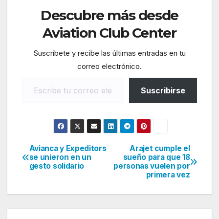
Descubre más desde
Aviation Club Center
Suscríbete y recibe las últimas entradas en tu
correo electrónico.
Escribe tu correo electrónico…
Suscribirse
Avianca y Expeditors
Arajet cumple el
Navegación
se unieron en un
sueño para que 18
gesto solidario
personas vuelen por
de
primera vez
entradas