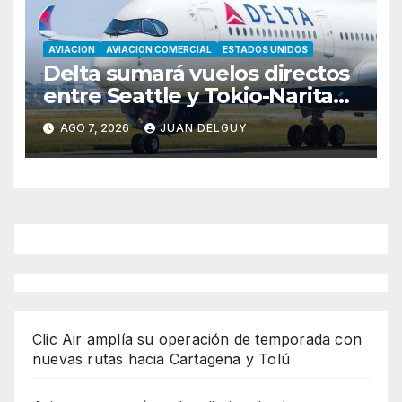
AVIACION
AVIACION COMERCIAL
ESTADOS UNIDOS
Delta sumará vuelos directos
entre Seattle y Tokio-Narita
desde marzo de 2027
AGO 7, 2026
JUAN DELGUY
Clic Air amplía su operación de temporada con
nuevas rutas hacia Cartagena y Tolú