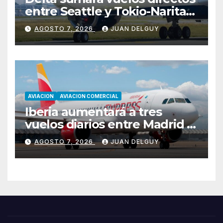
entre Seattle y Tokio-Narita
desde marzo de 2027
AGOSTO 7, 2026
JUAN DELGUY
AVIACION
AVIACION COMERCIAL
Iberia aumentará a tres
vuelos diarios entre Madrid y
Menorca durante el invierno
AGOSTO 7, 2026
JUAN DELGUY