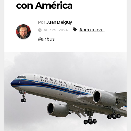
con América
Por
Juan Delguy
#aeronave
,
ABR 29, 2024
#airbus