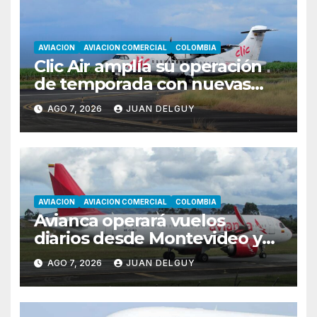
AVIACION
AVIACION COMERCIAL
COLOMBIA
Clic Air amplía su operación
de temporada con nuevas
rutas hacia Cartagena y Tolú
AGO 7, 2026
JUAN DELGUY
AVIACION
AVIACION COMERCIAL
COLOMBIA
Avianca operará vuelos
diarios desde Montevideo y
Asunción hacia Bogotá
AGO 7, 2026
JUAN DELGUY