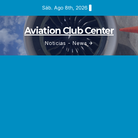
Saltar
Sáb. Ago 8th, 2026
al
contenido
Aviation Club Center
Noticias - News ✈