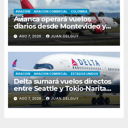
AVIACION
AVIACION COMERCIAL
COLOMBIA
Avianca operará vuelos
diarios desde Montevideo y
Asunción hacia Bogotá
AGO 7, 2026
JUAN DELGUY
AVIACION
AVIACION COMERCIAL
ESTADOS UNIDOS
Delta sumará vuelos directos
entre Seattle y Tokio-Narita
desde marzo de 2027
AGO 7, 2026
JUAN DELGUY