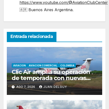
https://www.youtube.com/@AviationClubCenter
🇦🇷 Buenos Aires Argentina.
Entrada relacionada
AVIACION
AVIACION COMERCIAL
COLOMBIA
Clic Air amplía su operación
de temporada con nuevas
rutas hacia Cartagena y Tolú
AGO 7, 2026
JUAN DELGUY