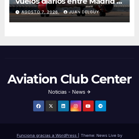
vuelos diarios entre Madrid y
Menorca durante el invierno
AGOSTO 7, 2026
JUAN DELGUY
Aviation Club Center
Noticias - News ✈
Funciona gracias a WordPress
|
Theme: News Live by