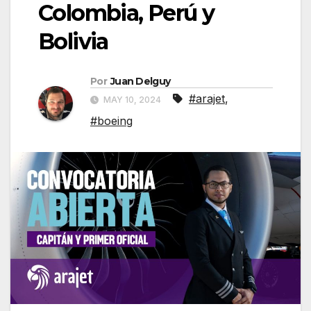
Colombia, Perú y
Bolivia
Por
Juan Delguy
#arajet
,
MAY 10, 2024
#boeing