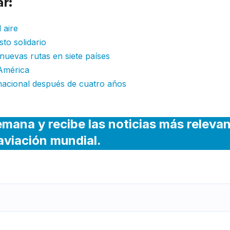
r:
 aire
to solidario
 nuevas rutas en siete países
América
nacional después de cuatro años
emana y recibe las noticias más releva
 aviación mundial.