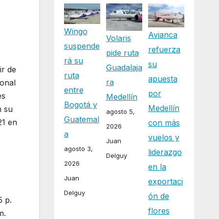
Wingo
Avianca
Volaris
suspende
refuerza
pide ruta
rá su
su
Guadalaja
ir de
ruta
apuesta
ra
ional
entre
por
es
Medellín
Bogotá y
Medellín
n su
agosto 5,
Guatemal
21 en
con más
2026
a
vuelos y
Juan
agosto 3,
liderazgo
Delguy
2026
en la
Juan
exportaci
Delguy
ón de
5 p.
flores
m.