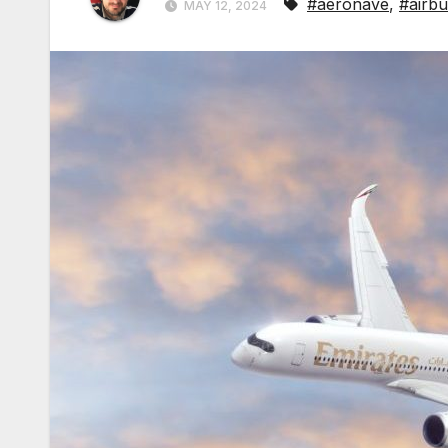
#aeronave
,
#airbu
MAY 12, 2024