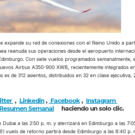
ue expande su red de conexiones con el Reino Unido a part
nea reanuda sus operaciones desde el aeropuerto internac
e Edimburgo. Con siete vuelos programados semanalmente, 
s nuevos Airbus A350-900 XWB, recientemente integrados e
us es de 312 asientos, distribuidos en 32 en clase ejecutiva, 
Emirates incorpora servicio internacional desde noviembre
itter
,
Linkedin
,
Facebook
,
Insta
gram
Resumen Semanal
haciendo un solo clic.
Dubai a las 2:50 p. m. y aterrizará en Edimburgo a las 7:0
 El vuelo de retorno partirá desde Edimburgo a las 8:40 p. 