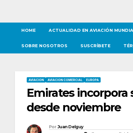
HOME
ACTUALIDAD EN AVIACIÓN MUNDI
SOBRE NOSOTROS
SUSCRÍBETE
TÉR
AVIACION
AVIACION COMERCIAL
EUROPA
Emirates incorpora s
desde noviembre
Por
Juan Delguy