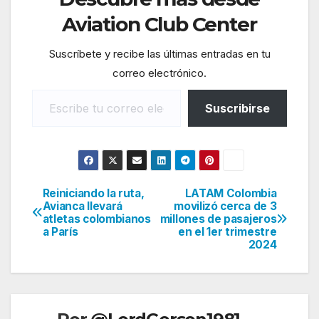
Aviation Club Center
Suscríbete y recibe las últimas entradas en tu
correo electrónico.
Escribe tu correo electrónico…
Suscribirse
Reiniciando la ruta,
LATAM Colombia
Navegación
Avianca llevará
movilizó cerca de 3
atletas colombianos
millones de pasajeros
de
a París
en el 1er trimestre
2024
entradas