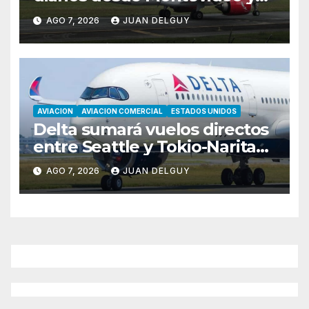
Asunción hacia Bogotá
AGO 7, 2026
JUAN DELGUY
AVIACION
AVIACION COMERCIAL
ESTADOS UNIDOS
Delta sumará vuelos directos
entre Seattle y Tokio-Narita
desde marzo de 2027
AGO 7, 2026
JUAN DELGUY