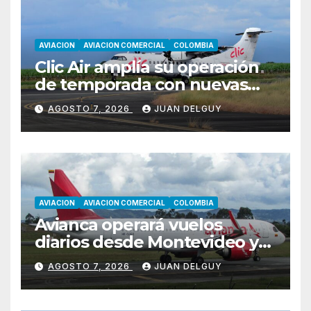
AVIACION
AVIACION COMERCIAL
COLOMBIA
Clic Air amplía su operación
de temporada con nuevas
rutas hacia Cartagena y Tolú
AGOSTO 7, 2026
JUAN DELGUY
AVIACION
AVIACION COMERCIAL
COLOMBIA
Avianca operará vuelos
diarios desde Montevideo y
Asunción hacia Bogotá
AGOSTO 7, 2026
JUAN DELGUY