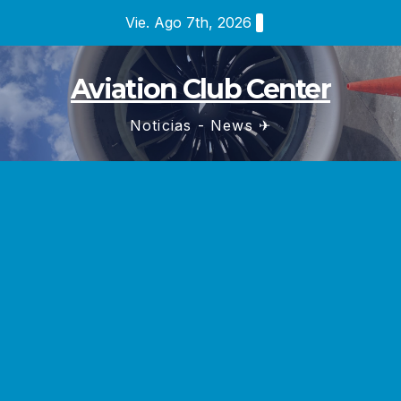
Saltar
Vie. Ago 7th, 2026
al
contenido
Aviation Club Center
Noticias - News ✈