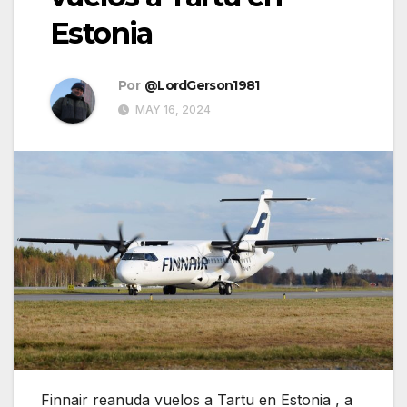
Estonia
Por
@LordGerson1981
MAY 16, 2024
Finnair reanuda vuelos a Tartu en Estonia , a