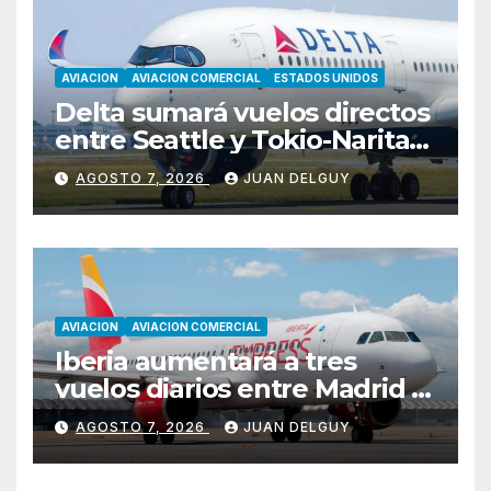
AVIACION
AVIACION COMERCIAL
ESTADOS UNIDOS
Delta sumará vuelos directos
entre Seattle y Tokio-Narita
desde marzo de 2027
AGOSTO 7, 2026
JUAN DELGUY
AVIACION
AVIACION COMERCIAL
Iberia aumentará a tres
vuelos diarios entre Madrid y
Menorca durante el invierno
AGOSTO 7, 2026
JUAN DELGUY