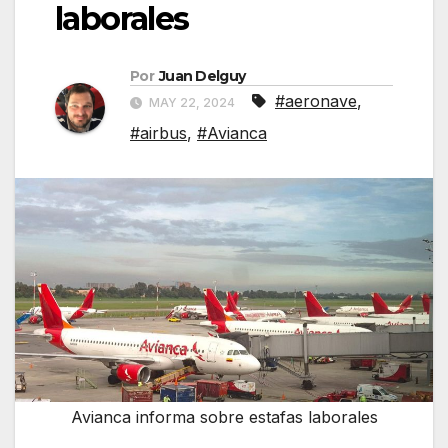
laborales
Por
Juan Delguy
#aeronave
,
MAY 22, 2024
#airbus
,
#Avianca
Avianca informa sobre estafas laborales