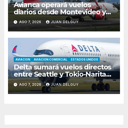
Avianca operará vuelos
diarios desde Montevideo y
Asunción hacia Bogotá
AGO 7, 2026
JUAN DELGUY
AVIACION
AVIACION COMERCIAL
ESTADOS UNIDOS
Delta sumará vuelos directos
entre Seattle y Tokio-Narita
desde marzo de 2027
AGO 7, 2026
JUAN DELGUY