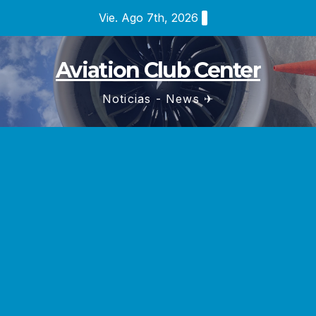
Saltar
Vie. Ago 7th, 2026
al
contenido
Aviation Club Center
Noticias - News ✈