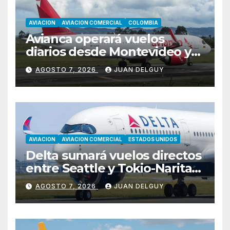
AVIACION
AVIACION COMERCIAL
COLOMBIA
Avianca operará vuelos
diarios desde Montevideo y
Asunción hacia Bogotá
AGOSTO 7, 2026
JUAN DELGUY
AVIACION
AVIACION COMERCIAL
ESTADOS UNIDOS
Delta sumará vuelos directos
entre Seattle y Tokio-Narita
desde marzo de 2027
AGOSTO 7, 2026
JUAN DELGUY