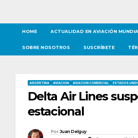
HOME
ACTUALIDAD EN AVIACIÓN MUNDI
SOBRE NOSOTROS
SUSCRÍBETE
TÉR
ARGENTINA
AVIACION
AVIACION COMERCIAL
ESTADOS UNID
Delta Air Lines sus
estacional
Por
Juan Delguy