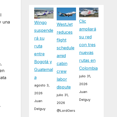
l
Clic
y una
Wingo
WestJet
ampliará
suspende
reduces
su red
rá su
flight
con tres
ruta
schedule
.
nuevas
entre
amid
rutas en
Bogotá y
,
cabin
Colombia
Guatemal
 en
crew
julio 31,
a
data
labor
2026
agosto 3,
dispute
Juan
2026
julio 31,
Delguy
Juan
2026
r
Delguy
@LordGers