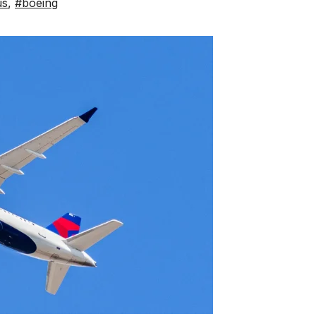
us
,
#boeing