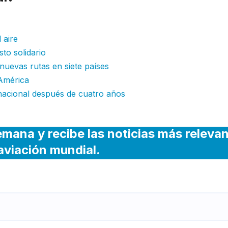
 aire
to solidario
 nuevas rutas en siete países
América
nacional después de cuatro años
emana y recibe las noticias más releva
 aviación mundial.