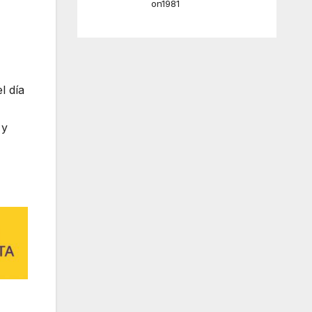
on1981
l día
 y