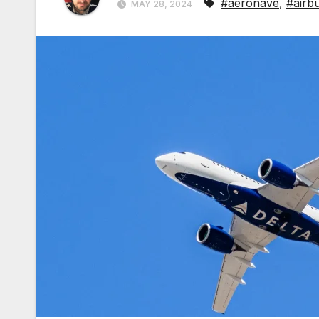
#aeronave
,
#airb
MAY 28, 2024