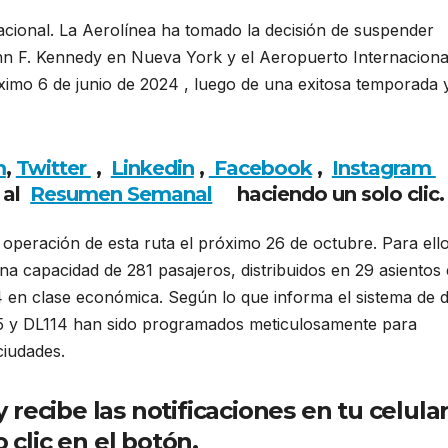
tacional. La Aerolínea ha tomado la decisión de suspender
hn F. Kennedy en Nueva York y el Aeropuerto Internaciona
óximo 6 de junio de 2024 , luego de una exitosa temporada 
m
,
Twitter
,
Linkedin
,
Facebook
,
Insta
gram
 al
Resumen Semanal
haciendo un solo clic
 operación de esta ruta el próximo 26 de octubre. Para ello
na capacidad de 281 pasajeros, distribuidos en 29 asientos
 en clase económica. Según lo que informa el sistema de 
5 y DL114 han sido programados meticulosamente para
ciudades.
ecibe las notificaciones en tu celula
 clic en el botón.