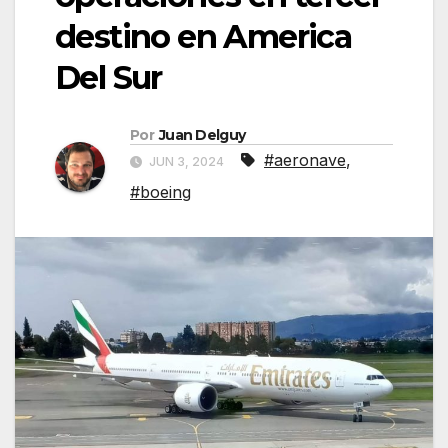
destino en America
Del Sur
Por
Juan Delguy
#aeronave
,
JUN 3, 2024
#boeing