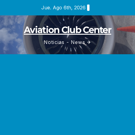
Saltar
Jue. Ago 6th, 2026
al
contenido
Aviation Club Center
Noticias - News ✈