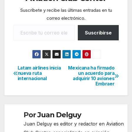
Suscríbete y recibe las últimas entradas en tu
correo electrónico.
Escribe tu correo electrónico…
Suscribirse
Latam airlines inicia
Mexicana ha firmado
Navegación
nueva ruta
un acuerdo para
internacional
adquirir 10 aviones
de
Embraer
entradas
Por
Juan Delguy
Juan Delguy es editor y redactor en Aviation