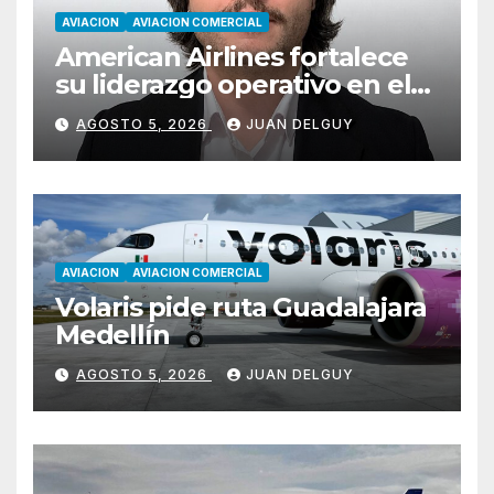
AVIACION
AVIACION COMERCIAL
American Airlines fortalece
su liderazgo operativo en el
Cono Sur con Luiz Laham
AGOSTO 5, 2026
JUAN DELGUY
AVIACION
AVIACION COMERCIAL
Volaris pide ruta Guadalajara
Medellín
AGOSTO 5, 2026
JUAN DELGUY