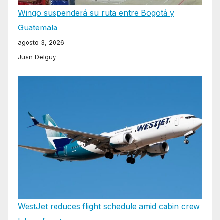
Wingo suspenderá su ruta entre Bogotá y
Guatemala
agosto 3, 2026
Juan Delguy
WestJet reduces flight schedule amid cabin crew