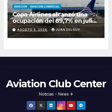
AVIACION
AVIACION COMERCIAL
Copa Airlines alcanzó una
ocupación del 89,7% en julio
tras aumentar un 17,4% su
AGOSTO 5, 2026
JUAN DELGUY
tráfico de pasajeros
Aviation Club Center
Noticias - News ✈