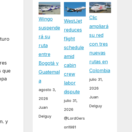
Clic
Wingo
WestJet
ampliará
suspende
reduces
su red
rá su
flight
rturo
con tres
ruta
schedule
nuevas
entre
amid
rutas en
res
Bogotá y
cabin
Colombia
s que
Guatemal
crew
opa
.
julio 31,
a
labor
2026
agosto 3,
dispute
Juan
2026
julio 31,
Delguy
Juan
2026
Delguy
@LordGers
m. y
on1981