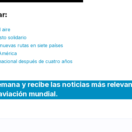
r:
 aire
to solidario
 nuevas rutas en siete países
América
nacional después de cuatro años
emana y recibe las noticias más releva
 aviación mundial.