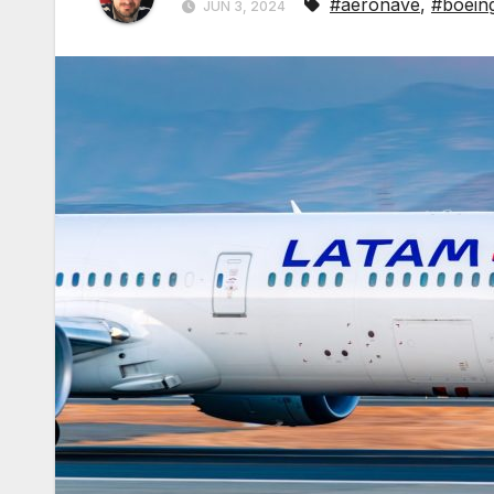
#aeronave
,
#boein
JUN 3, 2024