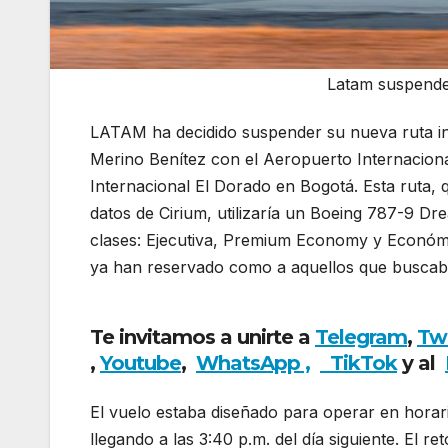
Latam suspende
LATAM ha decidido suspender su nueva ruta in
Merino Benítez con el Aeropuerto Internaciona
Internacional El Dorado en Bogotá. Esta ruta
datos de Cirium, utilizaría un Boeing 787-9 Dr
clases: Ejecutiva, Premium Economy y Económic
ya han reservado como a aquellos que buscaba
Latam suspende ruta internacional desde Bogo
Te invitamos a unirte a
Telegram
,
Tw
,
Youtube
,
WhatsApp ,
TikTok
y al
El vuelo estaba diseñado para operar en horar
llegando a las 3:40 p.m. del día siguiente. El 