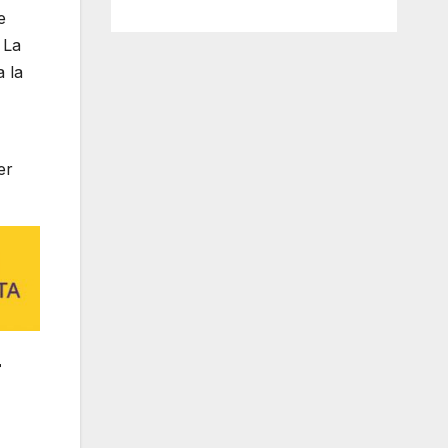
e
 La
 la
er
r