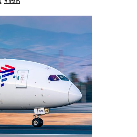
g
,
#latam