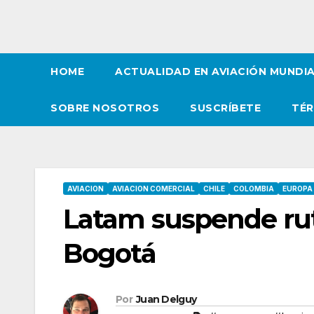
HOME
ACTUALIDAD EN AVIACIÓN MUNDI
SOBRE NOSOTROS
SUSCRÍBETE
TÉR
AVIACION
AVIACION COMERCIAL
CHILE
COLOMBIA
EUROPA
Latam suspende rut
Bogotá
Por
Juan Delguy