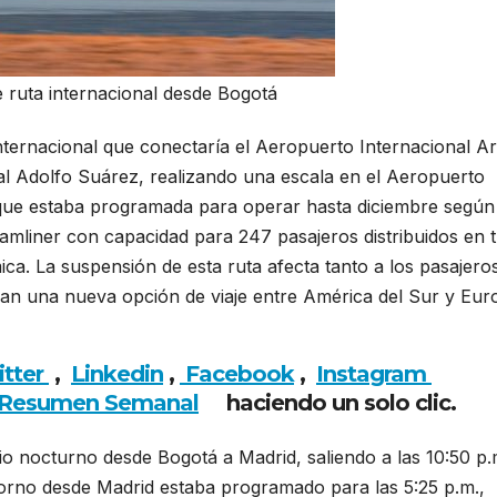
 ruta internacional desde Bogotá
ternacional que conectaría el Aeropuerto Internacional A
l Adolfo Suárez, realizando una escala en el Aeropuerto
, que estaba programada para operar hasta diciembre según
eamliner con capacidad para 247 pasajeros distribuidos en t
a. La suspensión de esta ruta afecta tanto a los pasajero
n una nueva opción de viaje entre América del Sur y Eur
tá
itter
,
Linkedin
,
Facebook
,
Insta
gram
Resumen Semanal
haciendo un solo clic.
io nocturno desde Bogotá a Madrid, saliendo a las 10:50 p.
retorno desde Madrid estaba programado para las 5:25 p.m.,