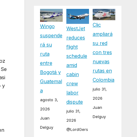
Clic
Wingo
WestJet
ampliará
suspende
reduces
su red
rá su
flight
con tres
ruta
schedule
ñoz
nuevas
entre
amid
 Se
rutas en
Bogotá y
cabin
asi
Colombia
Guatemal
crew
o y
julio 31,
a
labor
2026
agosto 3,
dispute
Juan
2026
julio 31,
Delguy
Juan
2026
Delguy
en
@LordGers