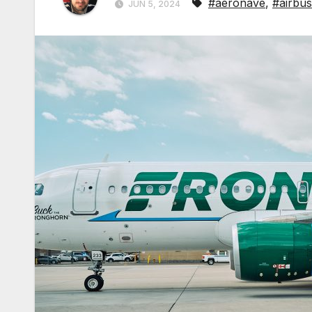
#aeronave
,
#airbus
JUN 5, 2024