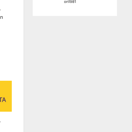
on1981
8
ón
r