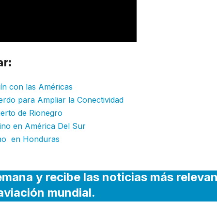
r:
lín con las Américas
rdo para Ampliar la Conectividad
uerto de Rionegro
tino en América Del Sur
stino en Honduras
emana y recibe las noticias más releva
 aviación mundial.