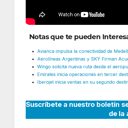
Notas que te pueden Interesa
Avianca impulsa la conectividad de Medel
Aerolíneas Argentinas y SKY Firman Acue
Wingo solicita nueva ruta desde el aerop
Emirates inicia operaciones en tercer des
Iberojet inicia ventas en su segundo de
Suscríbete a nuestro boletín s
de la