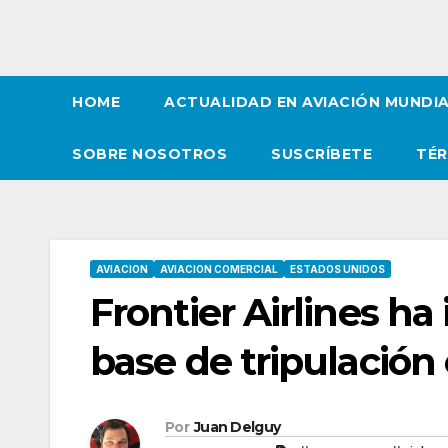
HOME
ACTUALIDAD EN AVIACIÓN MUNDI
SOBRE NOSOTROS
SUSCRÍBETE
TÉR
AVIACION
AVIACION COMERCIAL
ESTADOS UNIDOS
Frontier Airlines h
base de tripulación
Por
Juan Delguy